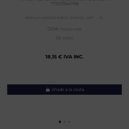
7700354479B
RENAULT KANGOO (F/KC0) 1.9 DIESEL | 0.97 - ... 1.9...
OEM:
7700354479B
ID:
813327
18,15 € IVA INC.
Añadir a la cesta