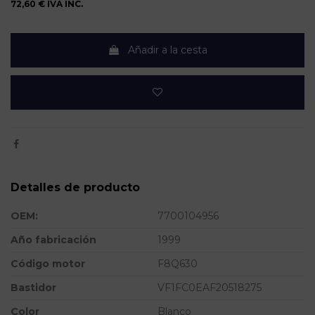
72,60 €
IVA INC.
Añadir a la cesta
Detalles de producto
OEM:
7700104956
Año fabricación
1999
Código motor
F8Q630
Bastidor
VF1FC0EAF20518275
Color
Blanco