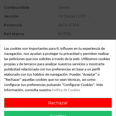
Combustible
Diesel
Versión
1.9 Diesel | 0.97 - ...
Potencia
64CV 47KW
Ref.Marca
80759L
Ref.Equivalencia
R04080012J
Las cookies son importantes para ti, influyen en tu experiencia de
Modelo
KANGOO (F/KC0) 1.9 Diesel |
navegación, nos ayudan a proteger tu privacidad y permiten realizar
0.97 - ...
las peticiones que nos solicites a través de la web. Utilizamos cookies
propias y de terceros para analizar nuestros servicios y mostrarte
Tipo vehículo
Turismo
publicidad relacionada con tus preferencias en base a un perfil
Almacén
49349
elaborado con tus hábitos de navegación. Puedes "Aceptar" o
"Rechazar" aquellas cookies que no sean técnicas, así como
SubAlmacén
373
configurar tus preferencias pulsando "Configurar Cookies". Más
información, consulta nuestra
Política de Cookies
SubSubAlmacén
100029480
Rechazar
ID:
813321
Fecha disponible:
2022-05-23