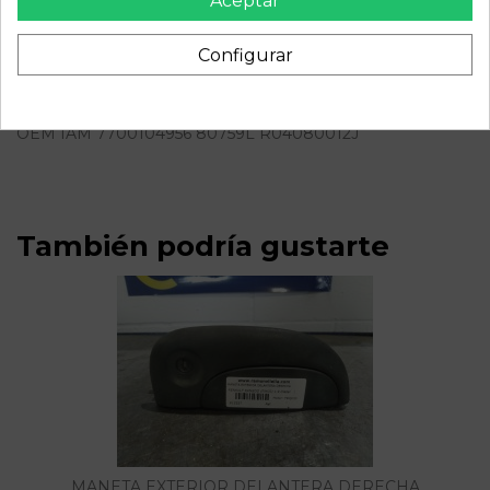
Aceptar
Descripción
Configurar
Recambio de centralita motor uce para renault kangoo
(f/kc0) 1.9 diesel | 0.97 - ... 1.9 diesel | 0.97 - ... referencia
OEM IAM 7700104956 80759L R04080012J
También podría gustarte
MANETA EXTERIOR DELANTERA DERECHA