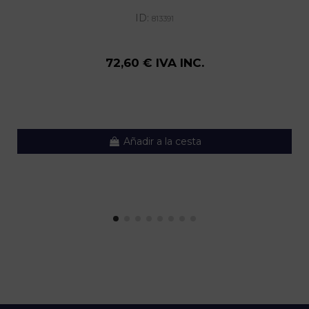
ID:
813391
72,60 € IVA INC.
Añadir a la cesta