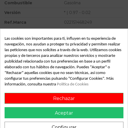
Combustible
Gasolina
Versión
* | 0.97 - 0.02
Ref.Marca
022151468249
Modelo
PUMA (CCE) * | 0.97 - 0.02
Las cookies son importantes para ti, influyen en tu experiencia de
Tipo vehículo
Turismo
navegación, nos ayudan a proteger tu privacidad y permiten realizar
las peticiones que nos solicites a través de la web. Utilizamos cookies
Almacén
49349
propias y de terceros para analizar nuestros servicios y mostrarte
SubAlmacén
373
publicidad relacionada con tus preferencias en base a un perfil
elaborado con tus hábitos de navegación. Puedes "Aceptar" o
SubSubAlmacén
100029489
"Rechazar" aquellas cookies que no sean técnicas, así como
configurar tus preferencias pulsando "Configurar Cookies". Más
ID:
813392
información, consulta nuestra
Política de Cookies
Fecha disponible:
2022-05-25
Rechazar
Descripción
Aceptar
Recambio de centralita airbag para ford puma (cce) | 0.97 -
Configurar
0.02 | 0.97 - 0.02 referencia OEM IAM 97FG14B056DF