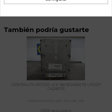
022151468249
También podría gustarte
CENTRALITA MOTOR UCE 98FB12A650TB LPE627
CAD8F05
FORD PUMA (CCE) | 0.97 - 0.02 | 0.97 - 0.02
OEM:
98FB12A650TB