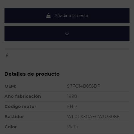
Añadir a la cesta
Detalles de producto
OEM:
97FG14B056DF
Año fabricación
1998
Código motor
FHD
Bastidor
WF0CXXGAECWU33086
Color
Plata