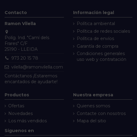
Contacto
Información legal
Ramon Vilella
Política ambiental
Política de redes sociales
Políg. Ind. "Camí dels
Política de envíos
Frares" C/F
Garantía de compra
25190 - LLEIDA
Condiciones generales
973 20 15 78
uso web y contratación
vilella@ramonvilella.com
Contáctanos
¡Estaremos
encantados de ayudarte!
Productos
Nuestra empresa
Ofertas
Quienes somos
Novedades
Contacte con nosotros
Los más vendidos
Mapa del sitio
Síguenos en