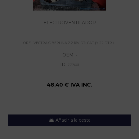
ELECTROVENTILADOR
OPEL VECTRA C BERLINA 2.2 16V DTI CAT (Y 22 DTR /...
OEM:
-
ID:
777061
48,40 € IVA INC.
Añadir a la cesta