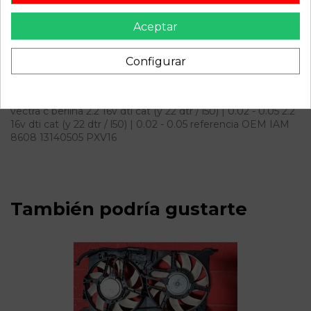
ID:
815435
Fecha disponible:
2022-07-04
Aceptar
Configurar
Descripción
Recambio de compresor aire acondicionado para opel
vectra c berlina 2.2 16v dti cat (y 22 dtr / l50) | 0.02 - 0.05 2.2
16v dti cat (y 22 dtr / l50) | 0.02 - 0.05 referencia OEM IAM
8608 13140505 PXV16
También podría gustarte