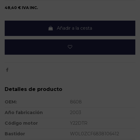
48,40 €
IVA INC.
Añadir a la cesta
Detalles de producto
OEM:
8608
Año fabricación
2003
Código motor
Y22DTR
Bastidor
W0L0ZCF6838106412