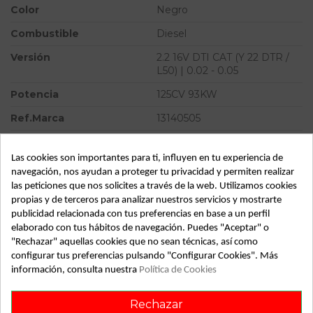
Color
Negro
Combustible
Diesel
Versión
2.2 16V DTI CAT (Y 22 DTR /
L50) | 0.02 - 0.05
Potencia
125CV 93KW
Ref.Marca
13140505
Ref.Equivalencia
PXV16
Las cookies son importantes para ti, influyen en tu experiencia de
Modelo
VECTRA C BERLINA 2.2 16V
navegación, nos ayudan a proteger tu privacidad y permiten realizar
DTI CAT (Y 22 DTR / L50) |
las peticiones que nos solicites a través de la web. Utilizamos cookies
0.02 - 0.05
propias y de terceros para analizar nuestros servicios y mostrarte
publicidad relacionada con tus preferencias en base a un perfil
Tipo vehículo
Turismo
elaborado con tus hábitos de navegación. Puedes "Aceptar" o
Almacén
49349
"Rechazar" aquellas cookies que no sean técnicas, así como
configurar tus preferencias pulsando "Configurar Cookies". Más
SubAlmacén
364
información, consulta nuestra
Política de Cookies
SubSubAlmacén
100029529
Rechazar