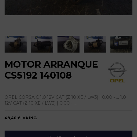
MOTOR ARRANQUE
CS5192 140108
OPEL CORSA C 1.0 12V CAT (Z 10 XE / LW3) | 0.00 - ... 1.0
12V CAT (Z 10 XE / LW3) | 0.00 - ...
48,40 €
IVA INC.