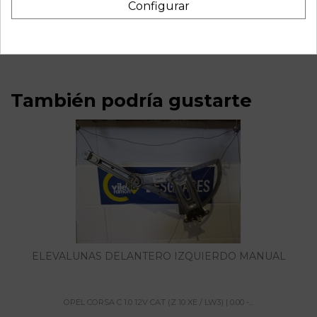
Recambio de motor arranque para opel corsa c 1.0 12v cat
Configurar
(z 10 xe / lw3) | 0.00 - ... 1.0 12v cat (z 10 xe / lw3) | 0.00 - ...
referencia OEM IAM CS5192 140108
También podría gustarte
ELEVALUNAS DELANTERO IZQUIERDO MANUAL
OPEL CORSA C 1.0 12V CAT (Z 10 XE / LW3) | 0.00 -...