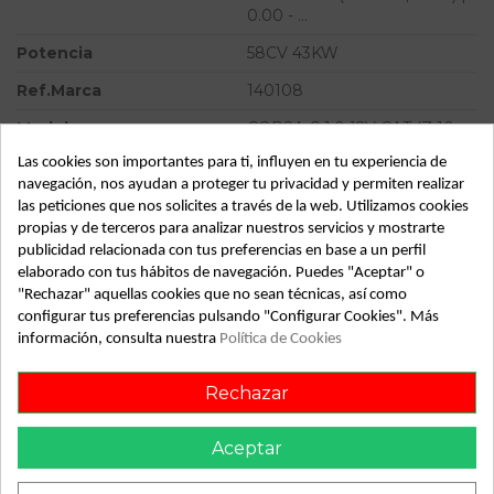
0.00 - ...
Potencia
58CV 43KW
Ref.Marca
140108
Modelo
CORSA C 1.0 12V CAT (Z 10
XE / LW3) | 0.00 - ...
Las cookies son importantes para ti, influyen en tu experiencia de
navegación, nos ayudan a proteger tu privacidad y permiten realizar
Tipo vehículo
Turismo
las peticiones que nos solicites a través de la web. Utilizamos cookies
Almacén
49349
propias y de terceros para analizar nuestros servicios y mostrarte
publicidad relacionada con tus preferencias en base a un perfil
SubAlmacén
370
elaborado con tus hábitos de navegación. Puedes "Aceptar" o
"Rechazar" aquellas cookies que no sean técnicas, así como
SubSubAlmacén
100029533
configurar tus preferencias pulsando "Configurar Cookies". Más
información, consulta nuestra
Política de Cookies
ID:
816551
Fecha disponible:
2022-08-03
Rechazar
Aceptar
Descripción