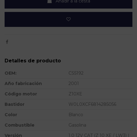
Añadir a la cesta
Detalles de producto
OEM:
CS5192
Año fabricación
2001
Código motor
Z10XE
Bastidor
W0L0XCF6814285056
Color
Blanco
Combustible
Gasolina
Versión
1.0 12V CAT (Z 10 XE / LW3) |