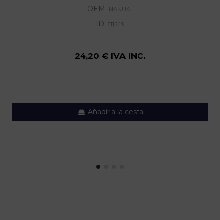
OEM:
MANUAL
ID:
811549
24,20 € IVA INC.
Añadir a la cesta