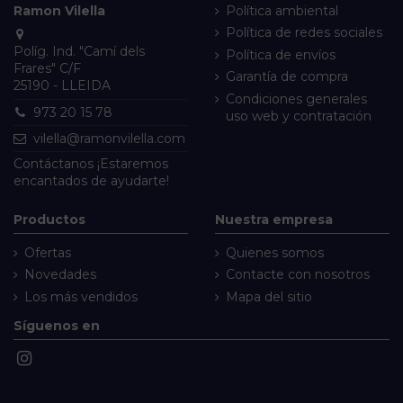
Ramon Vilella
Política ambiental
Política de redes sociales
Políg. Ind. "Camí dels
Política de envíos
Frares" C/F
Garantía de compra
25190 - LLEIDA
Condiciones generales
973 20 15 78
uso web y contratación
vilella@ramonvilella.com
Contáctanos
¡Estaremos
encantados de ayudarte!
Productos
Nuestra empresa
Ofertas
Quienes somos
Novedades
Contacte con nosotros
Los más vendidos
Mapa del sitio
Síguenos en