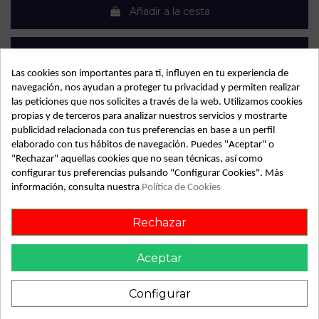
Añadir a la cesta
Las cookies son importantes para ti, influyen en tu experiencia de
navegación, nos ayudan a proteger tu privacidad y permiten realizar
las peticiones que nos solicites a través de la web. Utilizamos cookies
propias y de terceros para analizar nuestros servicios y mostrarte
publicidad relacionada con tus preferencias en base a un perfil
elaborado con tus hábitos de navegación. Puedes "Aceptar" o
Detalles de producto
"Rechazar" aquellas cookies que no sean técnicas, así como
configurar tus preferencias pulsando "Configurar Cookies". Más
OEM:
2727005151
información, consulta nuestra
Política de Cookies
Año fabricación
2002
Rechazar
Versión
* | 0.02 - 0.07
Modelo
COROLLA (E12) * | 0.02 - 0.07
Aceptar
Almacén
49349
Configurar
SubAlmacén
360