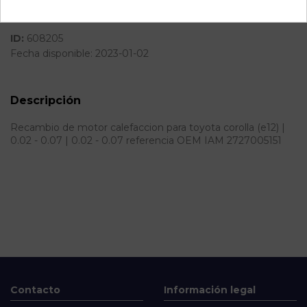
SubSubAlmacén
100028942
ID:
608205
Fecha disponible:
2023-01-02
Descripción
Recambio de motor calefaccion para toyota corolla (e12) |
0.02 - 0.07 | 0.02 - 0.07 referencia OEM IAM 2727005151
Contacto
Información legal