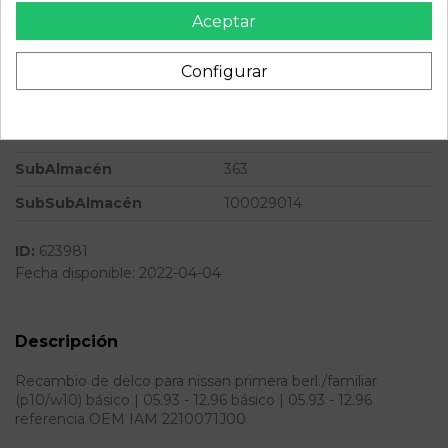
Aceptar
Potencia
102CV 76KW
Modelo
PRIMERA BERL./FAMILIAR
Configurar
(P10/W10) Básico | 05.93 -
12.96
Almacén
49349
SubAlmacén
363
SubSubAlmacén
100029014
ID:
623981
Fecha disponible:
2022-04-04
Descripción
Recambio de delco para nissan primera berl./familiar
(p10/w10) básico | 05.93 - 12.96 básico | 05.93 - 12.96
referencia OEM IAM 2210071J00