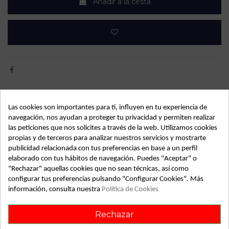
Añadir a la cesta
Detalles de producto
Las cookies son importantes para ti, influyen en tu experiencia de
navegación, nos ayudan a proteger tu privacidad y permiten realizar
OEM:
2210071J00
las peticiones que nos solicites a través de la web. Utilizamos cookies
propias y de terceros para analizar nuestros servicios y mostrarte
Año fabricación
1993
publicidad relacionada con tus preferencias en base a un perfil
Código motor
GA16DE
elaborado con tus hábitos de navegación. Puedes "Aceptar" o
"Rechazar" aquellas cookies que no sean técnicas, así como
Bastidor
SJNBAAP10U0297936
configurar tus preferencias pulsando "Configurar Cookies". Más
información, consulta nuestra
Política de Cookies
Color
Blanco
Combustible
Gasolina
Rechazar
Versión
Básico | 05.93 - 12.96