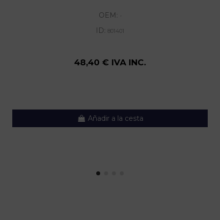
OEM:
-
ID:
801401
48,40 € IVA INC.
Añadir a la cesta