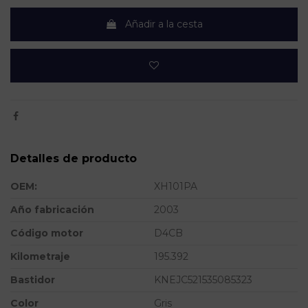
Añadir a la cesta
Detalles de producto
OEM:
XH101PA
Año fabricación
2003
Código motor
D4CB
Kilometraje
195.392
Bastidor
KNEJC521535085323
Color
Gris