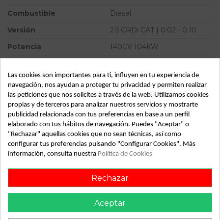
Combustible
Diesel
Versión
2.5 CRDi CAT | 0.02 - 0.10
Potencia
140CV 104KW
Modelo
SORENTO 2.5 CRDi CAT |
0.02 - 0.10
Las cookies son importantes para ti, influyen en tu experiencia de
navegación, nos ayudan a proteger tu privacidad y permiten realizar
Tipo vehículo
Turismo
las peticiones que nos solicites a través de la web. Utilizamos cookies
propias y de terceros para analizar nuestros servicios y mostrarte
Almacén
49349
publicidad relacionada con tus preferencias en base a un perfil
SubAlmacén
362
elaborado con tus hábitos de navegación. Puedes "Aceptar" o
"Rechazar" aquellas cookies que no sean técnicas, así como
SubSubAlmacén
100028998
configurar tus preferencias pulsando "Configurar Cookies". Más
información, consulta nuestra
Política de Cookies
ID:
836224
Fecha disponible:
2024-02-13
Rechazar
Aceptar
Descripción