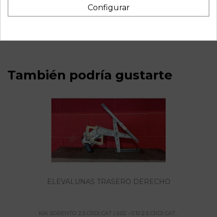
Recambio de elevalunas delantero derecho para kia sorento
Configurar
2.5 crdi cat | 0.02 - 0.10 2.5 crdi cat | 0.02 - 0.10 referencia
OEM IAM XH101PA
También podría gustarte
ELEVALUNAS TRASERO DERECHO
KIA SORENTO 2.5 CRDI CAT | 0.02 - 0.10 2.5 CRDI CAT...