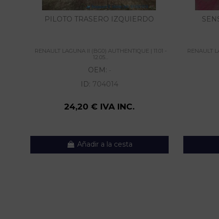
PILOTO TRASERO IZQUIERDO
SEN
RENAULT LAGUNA II (BG0) AUTHENTIQUE | 11.01 -
RENAULT LA
12.05...
OEM:
-
ID:
704014
24,20 € IVA INC.
Añadir a la cesta