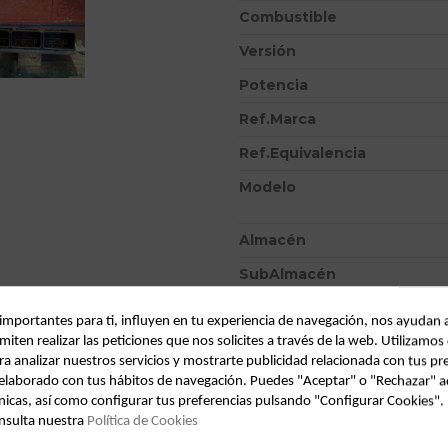
Combustible
Versión
Potencia
Ref.Marca
Ref.Equivalencia
Modelo
Almacén
SubAlmacén
SubSubAlmacén
 importantes para ti, influyen en tu experiencia de navegación, nos ayudan 
miten realizar las peticiones que nos solicites a través de la web. Utilizamos
ID:
703970
ra analizar nuestros servicios y mostrarte publicidad relacionada con tus pr
Fecha disponible:
2022-04-04
l elaborado con tus hábitos de navegación. Puedes "Aceptar" o "Rechazar" a
nicas, así como configurar tus preferencias pulsando "Configurar Cookies"
nsulta nuestra
Política de Cookies
Descripción