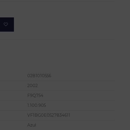
0281010556
2002
F9Q754
1.100.905
VF1BG0E0527834611
Azul