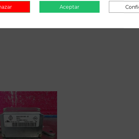
hazar
Aceptar
Confi
Recambio de centralita motor u
12.05 authentique | 11.01 - 
28SA5455