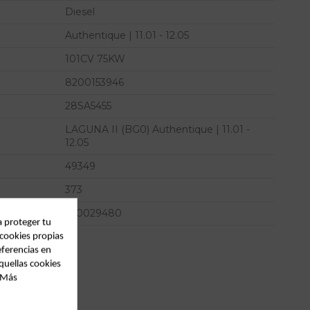
Diesel
Authentique | 11.01 - 12.05
101CV 75KW
8200153946
28SA5455
LAGUNA II (BG0) Authentique | 11.01 -
12.05
49349
373
100029480
a proteger tu
 cookies propias
eferencias en
quellas cookies
. Más