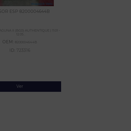
SOR ESP 8200004644B
GUNA II (BG0) AUTHENTIQUE | 11.01 -
12.05...
OEM:
8200004644B
ID:
723316
Ver