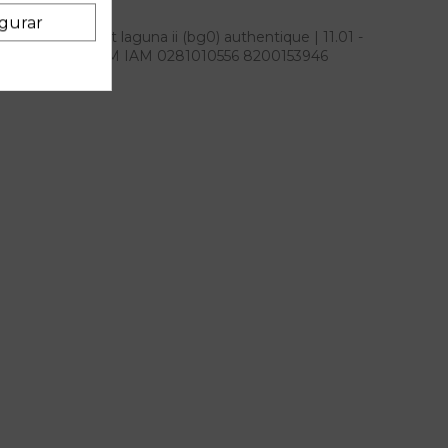
gurar
ce para renault laguna ii (bg0) authentique | 11.01 -
12.05 referencia OEM IAM 0281010556 8200153946