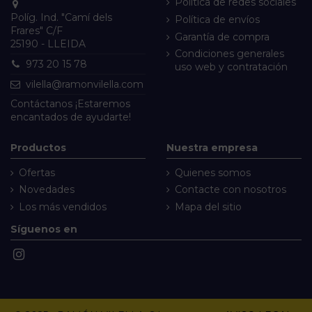
Política de redes sociales
Políg. Ind. "Camí dels
Política de envíos
Frares" C/F
Garantía de compra
25190 - LLEIDA
Condiciones generales
973 20 15 78
uso web y contratación
vilella@ramonvilella.com
Contáctanos
¡Estaremos
encantados de ayudarte!
Productos
Nuestra empresa
Ofertas
Quienes somos
Novedades
Contacte con nosotros
Los más vendidos
Mapa del sitio
Síguenos en