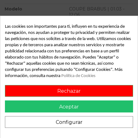
Modelo
COUPE BRABUS | 01.03 -
12.06
Almacén
49349
Las cookies son importantes para ti, influyen en tu experiencia de
navegación, nos ayudan a proteger tu privacidad y permiten realizar
SubAlmacén
365
las peticiones que nos solicites a través de la web. Utilizamos cookies
propias y de terceros para analizar nuestros servicios y mostrarte
SubSubAlmacén
100029293
publicidad relacionada con tus preferencias en base a un perfil
elaborado con tus hábitos de navegación. Puedes "Aceptar" o
ID:
744635
"Rechazar" aquellas cookies que no sean técnicas, así como
Fecha disponible:
2022-04-04
configurar tus preferencias pulsando "Configurar Cookies". Más
información, consulta nuestra
Política de Cookies
Descripción
Rechazar
Recambio de piloto trasero derecho para smart coupe
Aceptar
brabus | 01.03 - 12.06 brabus | 01.03 - 12.06 referencia OEM
IAM
Configurar