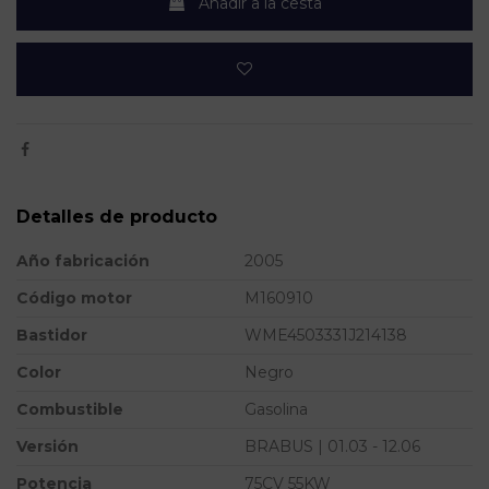
Añadir a la cesta
Detalles de producto
Año fabricación
2005
Código motor
M160910
Bastidor
WME4503331J214138
Color
Negro
Combustible
Gasolina
Versión
BRABUS | 01.03 - 12.06
Potencia
75CV 55KW