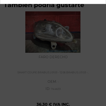
También podría gustarte
FARO DERECHO
SMART COUPE BRABUS | 01.03 - 12.06 BRABUS | 01.03 -...
OEM:
-
ID:
744633
36,30 € IVA INC.