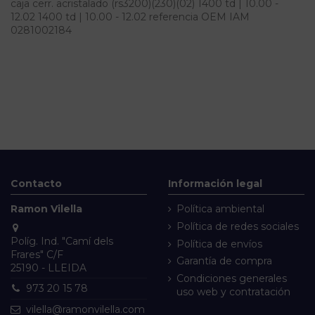
caja cerr. acristalado (rs3200)(230)(02) 1400 td | 10.00 -
12.02 1400 td | 10.00 - 12.02 referencia OEM IAM
0281002184
Contacto
Información legal
Ramon Vilella
Política ambiental
Política de redes sociales
Políg. Ind. "Camí dels
Política de envíos
Frares" C/F
Garantía de compra
25190 - LLEIDA
Condiciones generales
973 20 15 78
uso web y contratación
vilella@ramonvilella.com