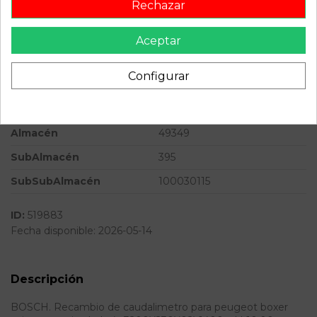
Rechazar
Versión
1400 TD | 10.00 - 12.02
Aceptar
Potencia
128CV 95KW
Modelo
BOXER CAJA CERR.
Configurar
ACRISTALADO (RS3200)
(230)(->02) 1400 TD | 10.00 -
12.02
Almacén
49349
SubAlmacén
395
SubSubAlmacén
100030115
ID:
519883
Fecha disponible:
2026-05-14
Descripción
BOSCH. Recambio de caudalimetro para peugeot boxer