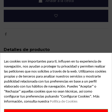
Añadir a la cesta
Detalles de producto
OEM:
0281002184
Las cookies son importantes para ti, influyen en tu experiencia de
navegación, nos ayudan a proteger tu privacidad y permiten realizar
Año fabricación
2001
las peticiones que nos solicites a través de la web. Utilizamos cookies
Código motor
8140.43S
propias y de terceros para analizar nuestros servicios y mostrarte
publicidad relacionada con tus preferencias en base a un perfil
Kilometraje
167.000
elaborado con tus hábitos de navegación. Puedes "Aceptar" o
"Rechazar" aquellas cookies que no sean técnicas, así como
Bastidor
VF3232VH216132052
configurar tus preferencias pulsando "Configurar Cookies". Más
información, consulta nuestra
Política de Cookies
Color
Blanco
Combustible
Diesel