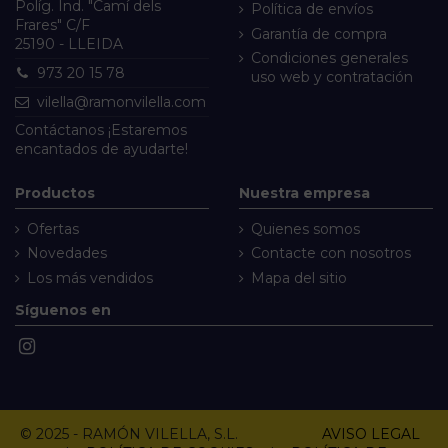
Políg. Ind. "Camí dels
Política de envíos
Frares" C/F
Garantía de compra
25190 - LLEIDA
Condiciones generales
973 20 15 78
uso web y contratación
vilella@ramonvilella.com
Contáctanos
¡Estaremos
encantados de ayudarte!
Productos
Nuestra empresa
Ofertas
Quienes somos
Novedades
Contacte con nosotros
Los más vendidos
Mapa del sitio
Síguenos en
© 2025 - RAMÓN VILELLA, S.L.
AVISO LEGAL