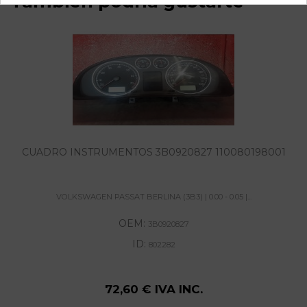
También podría gustarte
CUADRO INSTRUMENTOS 3B0920827 110080198001
VOLKSWAGEN PASSAT BERLINA (3B3) | 0.00 - 0.05 |...
OEM:
3B0920827
ID:
802282
72,60 € IVA INC.