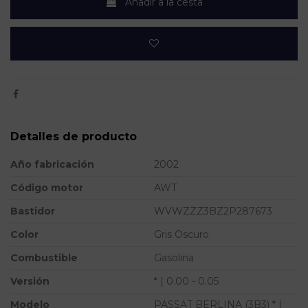
Añadir a la cesta
Detalles de producto
Año fabricación
2002
Código motor
AWT
Bastidor
WVWZZZ3BZ2P287673
Color
Gris Oscuro
Combustible
Gasolina
Versión
* | 0.00 - 0.05
Modelo
PASSAT BERLINA (3B3) * |