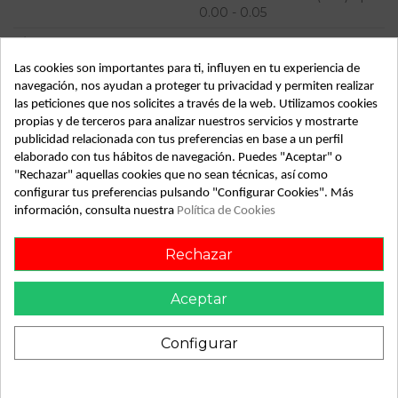
0.00 - 0.05
Tipo vehículo
Turismo
Las cookies son importantes para ti, influyen en tu experiencia de
Almacén
49349
navegación, nos ayudan a proteger tu privacidad y permiten realizar
SubAlmacén
362
las peticiones que nos solicites a través de la web. Utilizamos cookies
propias y de terceros para analizar nuestros servicios y mostrarte
SubSubAlmacén
100028995
publicidad relacionada con tus preferencias en base a un perfil
elaborado con tus hábitos de navegación. Puedes "Aceptar" o
ID:
802286
"Rechazar" aquellas cookies que no sean técnicas, así como
configurar tus preferencias pulsando "Configurar Cookies". Más
Fecha disponible:
2022-04-04
información, consulta nuestra
Política de Cookies
Rechazar
Descripción
Recambio de mando climatizador para volkswagen passat
Aceptar
berlina (3b3) | 0.00 - 0.05 | 0.00 - 0.05 referencia OEM IAM
Configurar