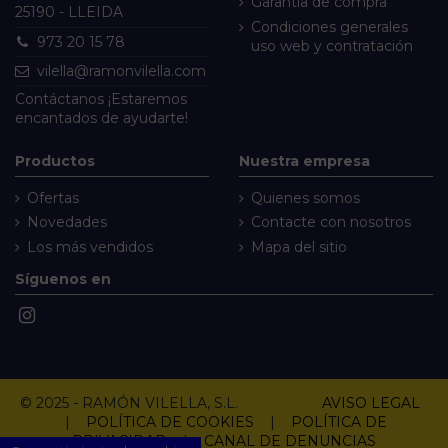
Garantía de compra
25190 - LLEIDA
Condiciones generales
973 20 15 78
uso web y contratación
vilella@ramonvilella.com
Contáctanos
¡Estaremos
encantados de ayudarte!
Productos
Nuestra empresa
Ofertas
Quienes somos
Novedades
Contacte con nosotros
Los más vendidos
Mapa del sitio
Síguenos en
© 2025 - RAMÓN VILELLA, S.L.
AVISO LEGAL
|
POLÍTICA DE COOKIES
|
POLÍTICA DE
PRIVACIDAD
|
CANAL DE DENUNCIAS