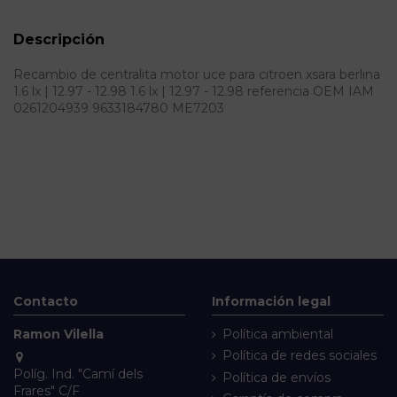
Descripción
Recambio de centralita motor uce para citroen xsara berlina
1.6 lx | 12.97 - 12.98 1.6 lx | 12.97 - 12.98 referencia OEM IAM
0261204939 9633184780 ME7203
Contacto
Información legal
Ramon Vilella
Política ambiental
Política de redes sociales
Políg. Ind. "Camí dels
Política de envíos
Frares" C/F