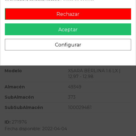
Color
Blanco
Rechazar
Combustible
Gasolina
Aceptar
Versión
1.6 LX | 12.97 - 12.98
Potencia
88CV 65KW
Configurar
Ref.Marca
9633184780
Ref.Equivalencia
ME7203
Modelo
XSARA BERLINA 1.6 LX |
12.97 - 12.98
Almacén
49349
SubAlmacén
373
SubSubAlmacén
100029481
ID:
271976
Fecha disponible:
2022-04-04