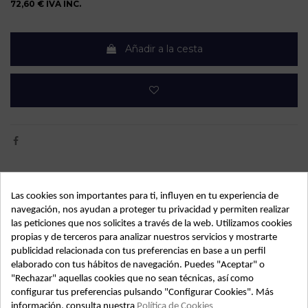
72,60 €
IVA INC.
Añadir a la cesta
Detalles de producto
Las cookies son importantes para ti, influyen en tu experiencia de
navegación, nos ayudan a proteger tu privacidad y permiten realizar
OEM:
0261204939
las peticiones que nos solicites a través de la web. Utilizamos cookies
Año fabricación
1998
propias y de terceros para analizar nuestros servicios y mostrarte
publicidad relacionada con tus preferencias en base a un perfil
Código motor
NFZTU5JP
elaborado con tus hábitos de navegación. Puedes "Aceptar" o
"Rechazar" aquellas cookies que no sean técnicas, así como
Kilometraje
149.555
configurar tus preferencias pulsando "Configurar Cookies". Más
Bastidor
VF7N1NFZF36363867
información, consulta nuestra
Política de Cookies