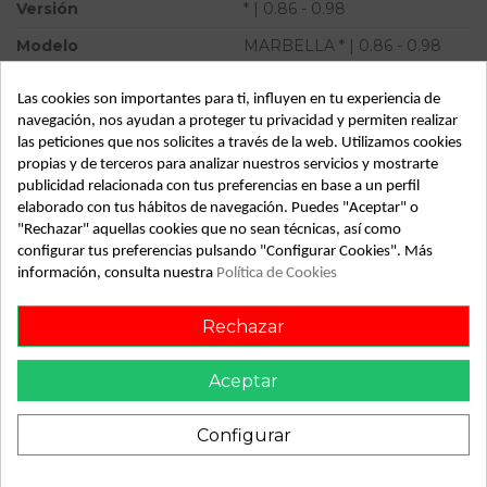
Versión
* | 0.86 - 0.98
Modelo
MARBELLA * | 0.86 - 0.98
Tipo vehículo
Turismo
Las cookies son importantes para ti, influyen en tu experiencia de
Almacén
49349
navegación, nos ayudan a proteger tu privacidad y permiten realizar
las peticiones que nos solicites a través de la web. Utilizamos cookies
SubAlmacén
363
propias y de terceros para analizar nuestros servicios y mostrarte
publicidad relacionada con tus preferencias en base a un perfil
SubSubAlmacén
100029014
elaborado con tus hábitos de navegación. Puedes "Aceptar" o
"Rechazar" aquellas cookies que no sean técnicas, así como
ID:
782700
configurar tus preferencias pulsando "Configurar Cookies". Más
Fecha disponible:
2022-04-04
información, consulta nuestra
Política de Cookies
Rechazar
Descripción
Aceptar
Recambio de bobina encendido para seat marbella | 0.86 -
0.98 | 0.86 - 0.98 referencia OEM IAM BAE800EK
Configurar