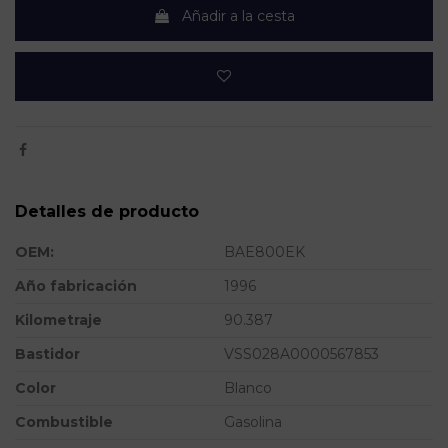
Añadir a la cesta
Detalles de producto
OEM:
BAE800EK
Año fabricación
1996
Kilometraje
90.387
Bastidor
VSS028A0000567853
Color
Blanco
Combustible
Gasolina