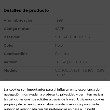
Detalles de producto
Año fabricación
1999
Código motor
4AFE
Bastidor
SB16AEB10E009367
Color
Rojo
Combustible
Gasolina
Versión
1.6 16V | 0.99 - 0.02
Modelo
COROLLA (E11) 1.6 16V | 0.99
- 0.02
ID:
64647
Las cookies son importantes para ti, influyen en tu experiencia de
navegación, nos ayudan a proteger tu privacidad y permiten realizar
las peticiones que nos solicites a través de la web. Utilizamos cookies
Descripción
propias y de terceros para analizar nuestros servicios y mostrarte
publicidad relacionada con tus preferencias en base a un perfil