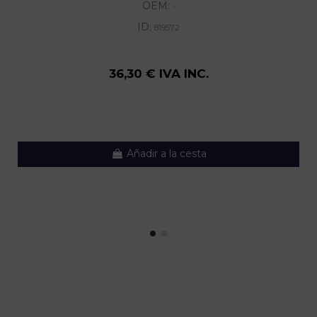
OEM:
-
ID:
819572
36,30 € IVA INC.
Añadir a la cesta