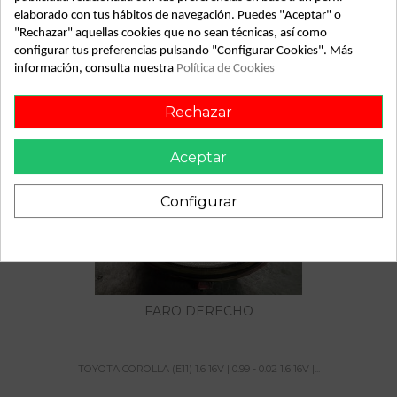
TOYOTA COROLLA (E11) 1.6 16V | 0.99 - 0.02 1.6 16V | 0.99 -
elaborado con tus hábitos de navegación. Puedes "Aceptar" o
0.02. toyota corolla (e11) 1.6 16v | 0.99 - 0.02 del año 1999
"Rechazar" aquellas cookies que no sean técnicas, así como
configurar tus preferencias pulsando "Configurar Cookies". Más
información, consulta nuestra
Política de Cookies
También podría gustarte
Rechazar
Aceptar
Configurar
FARO DERECHO
TOYOTA COROLLA (E11) 1.6 16V | 0.99 - 0.02 1.6 16V |...