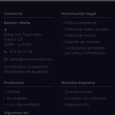
Contacto
Información legal
Ramon Vilella
Política ambiental
Política de redes sociales
Políg. Ind. "Camí dels
Política de envíos
Frares" C/F
Garantía de compra
25190 - LLEIDA
Condiciones generales
973 20 15 78
uso web y contratación
vilella@ramonvilella.com
Contáctanos
¡Estaremos
encantados de ayudarte!
Productos
Nuestra empresa
Ofertas
Quienes somos
Novedades
Contacte con nosotros
Los más vendidos
Mapa del sitio
Síguenos en