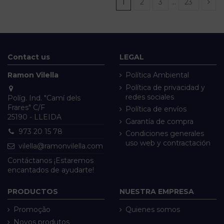
1
2
3
…
23
Contact us
LEGAL
Ramon Vilella
Política Ambiental
Política de privacidad y
redes sociales
Políg. Ind. "Camí dels
Frares" C/F
Política de envíos
25190 - LLEIDA
Garantía de compra
973 20 15 78
Condiciones generales
uso web y contractación
vilella@ramonvilella.com
Contáctanos ¡Estaremos
encantados de ayudarte!
PRODUCTOS
NUESTRA EMPRESA
Promoção
Quienes somos
Novos produtos