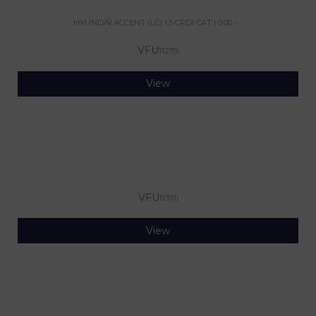
HYUNDAI ACCENT (LC) 1.5 CRDI CAT | 0.00 - ...
VFU
11279
View
VFU
11370
View