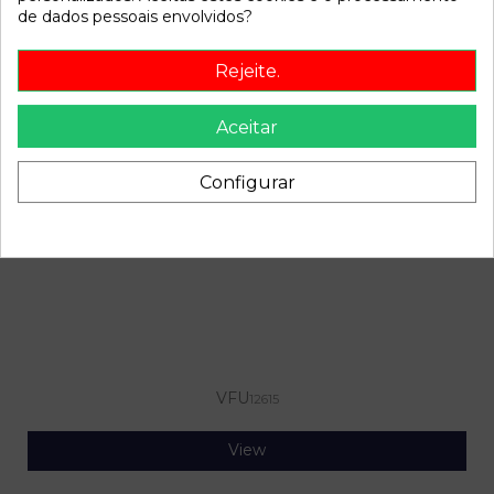
de dados pessoais envolvidos?
Rejeite.
Aceitar
VFU
12345
Configurar
View
VFU
12615
View