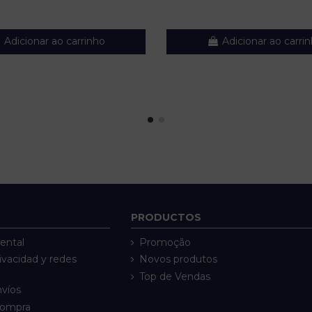
Adicionar ao carrinho
Adicionar ao carri
PRODUCTOS
ental
Promoção
rivacidad y redes
Novos produtos
Top de Vendas
nvíos
compra