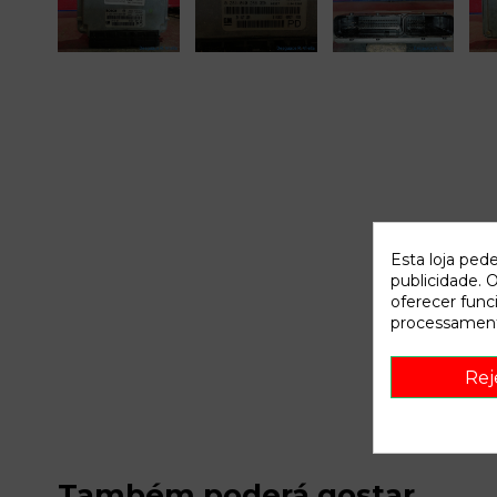
Esta loja ped
publicidade. O
oferecer func
processament
Rej
Também poderá gostar