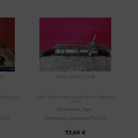
SJ
CAJA DIRECCION
 12.05 BLUE
OPEL ZAFIRA A BLUE LINE | 02.04 - 12.05 BLUE
OP
LINE |...
Reference_mpn
-
0451
Reference_miniature
740452
72,60 €