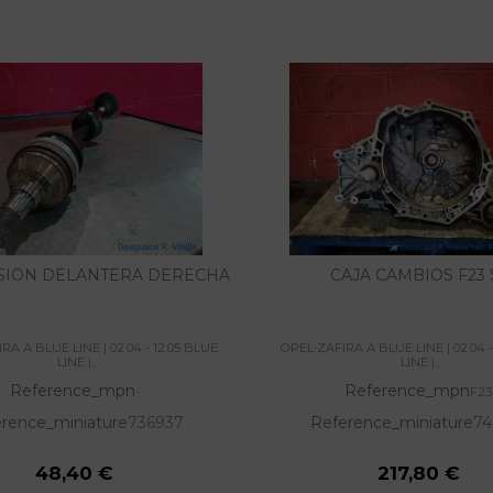
SION DELANTERA DERECHA
CAJA CAMBIOS F23 
RA A BLUE LINE | 02.04 - 12.05 BLUE
OPEL ZAFIRA A BLUE LINE | 02.04 -
LINE |...
LINE |...
Reference_mpn
Reference_mpn
-
F23
rence_miniature
736937
Reference_miniature
74
48,40 €
217,80 €