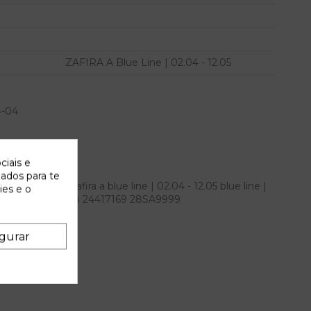
ZAFIRA A Blue Line | 02.04 - 12.05
4-04
ciais e
zados para te
e para opel zafira a blue line | 02.04 - 12.05 blue line |
ies e o
M IAM 0281010268 24417169 28SA9999
gurar