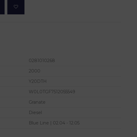
0281010268
2000
Y20DTH
W0L0TGF7512055549
Granate
Diesel
Blue Line | 02.04 - 12.05