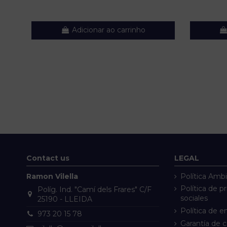
Adicionar ao carrinho
Contact us
LEGAL
Ramon Vilella
Política Ambi
Política de p
Políg. Ind. "Camí dels Frares" C/F
sociales
25190 - LLEIDA
Política de e
973 20 15 78
Garantía de 