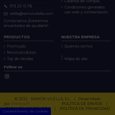
Garantía de compra
973 20 15 78
Condiciones generales
uso web y contractación
vilella@ramonvilella.com
Contáctanos ¡Estaremos
encantados de ayudarte!
PRODUCTOS
NUESTRA EMPRESA
Promoção
Quienes somos
Novos produtos
Top de Vendas
Mapa do site
Follow us
© 2022 - RAMÓN VILELLA, S.L. | Desarrollado
por
Seintosoft
POLÍTICA DE ENVÍOS
|
GARANTÍA DE COMPRA
|
POLÍTICA DE PRIVACIDAD
Consentimento de cookies