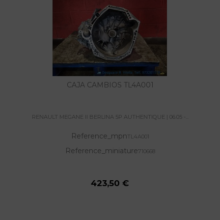
CAJA CAMBIOS TL4A001
RENAULT MEGANE II BERLINA 5P AUTHENTIQUE | 06.05 -...
Reference_mpn
TL4A001
Reference_miniature
710668
423,50 €