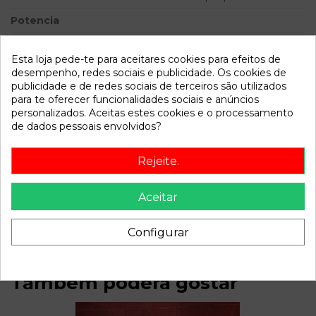
Potencia
Modelo
MEGANE II BERLINA 5P
Authentique | 06.05 - ...
Esta loja pede-te para aceitares cookies para efeitos de
desempenho, redes sociais e publicidade. Os cookies de
publicidade e de redes sociais de terceiros são utilizados
Referência
720650
para te oferecer funcionalidades sociais e anúncios
Disponível a partir de:
2022-04-04
personalizados. Aceitas estes cookies e o processamento
de dados pessoais envolvidos?
Descrição
Rejeite.
Recambio de servofreno para renault megane ii berlina 5p
Aceitar
authentique | 06.05 - ... authentique | 06.05 - ... referencia
OEM IAM 8200153735
Configurar
Também poderá gostar