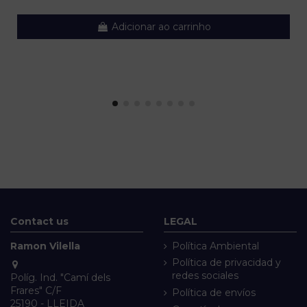
Adicionar ao carrinho
Contact us
LEGAL
Ramon Vilella
Política Ambiental
Política de privacidad y
redes sociales
Políg. Ind. "Camí dels
Frares" C/F
Política de envíos
25190 - LLEIDA