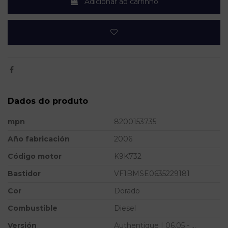
Adicionar ao carrinho
Dados do produto
mpn
8200153735
Año fabricación
2006
Código motor
K9K732
Bastidor
VF1BMSE0635229181
Cor
Dorado
Combustible
Diesel
Versión
Authentique | 06.05 - ...