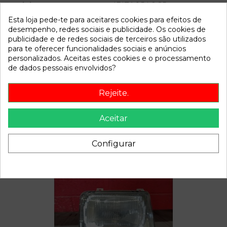
Modelo
IBIZA 1.5 | 0.85 - ...
Esta loja pede-te para aceitares cookies para efeitos de
desempenho, redes sociais e publicidade. Os cookies de
Referência
809577
publicidade e de redes sociais de terceiros são utilizados
Disponível a partir de:
2022-04-04
para te oferecer funcionalidades sociais e anúncios
personalizados. Aceitas estes cookies e o processamento
de dados pessoais envolvidos?
Descrição
Rejeite.
Recambio de faro izquierdo para seat ibiza 1.5 | 0.85 - ... 1.5 |
0.85 - ... referencia OEM IAM
Aceitar
Configurar
Também poderá gostar