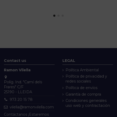
Contact us
LEGAL
Ramon Vilella
Política Ambiental
Política de privacidad y
redes sociales
Políg. Ind. "Camí dels
Frares" C/F
Política de envíos
25190 - LLEIDA
Garantía de compra
973 20 15 78
Condiciones generales
uso web y contractación
vilella@ramonvilella.com
Contáctanos ¡Estaremos