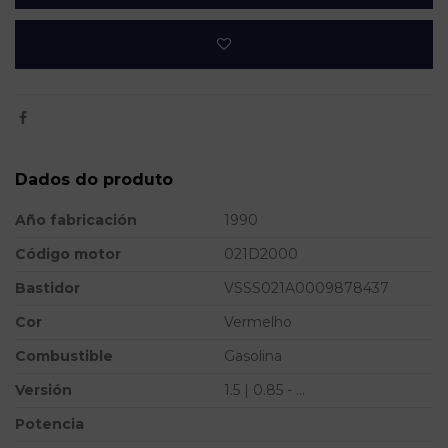
Dados do produto
Año fabricación
1990
Código motor
021D2000
Bastidor
VSSS021A0009878437
Cor
Vermelho
Combustible
Gasolina
Versión
1.5 | 0.85 - ...
Potencia