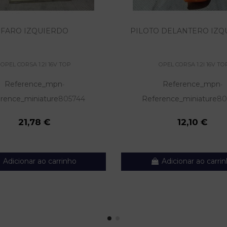
FARO IZQUIERDO
PILOTO DELANTERO IZQ
OPEL CORSA 1.2I 16V TOP
OPEL CORSA 1.2I 16V TO
Reference_mpn
Reference_mpn
-
-
rence_miniature
805744
Reference_miniature
80
21,78 €
12,10 €
Adicionar ao carrinho
Adicionar ao carri