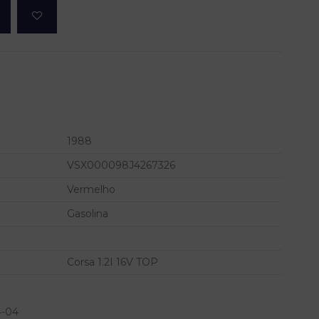
1988
VSX000098J4267326
Vermelho
Gasolina
Corsa 1.2I 16V TOP
4-04