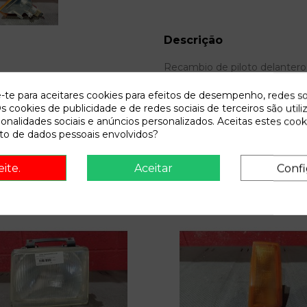
Descrição
Recambio de piloto delantero 
e-te para aceitares cookies para efeitos de desempenho, redes so
s cookies de publicidade e de redes sociais de terceiros são utili
ionalidades sociais e anúncios personalizados. Aceitas estes cook
o de dados pessoais envolvidos?
eite.
Aceitar
Confi