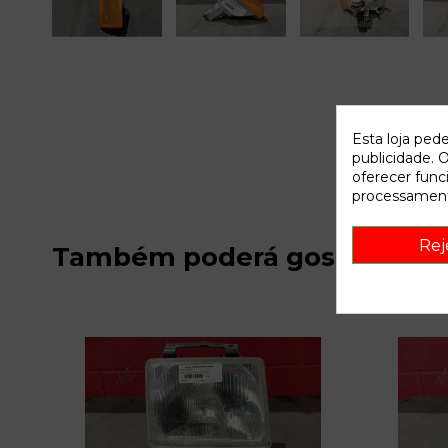
Esta loja ped
publicidade. O
oferecer func
processament
Rej
Também poderá gostar