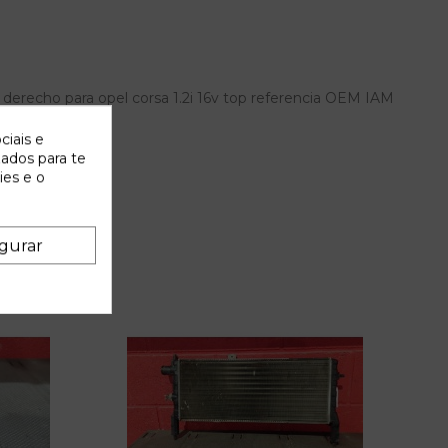
derecho para opel corsa 1.2i 16v top referencia OEM IAM
ciais e
zados para te
ies e o
gurar