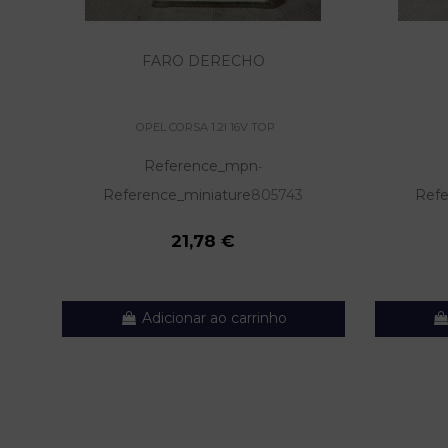
FARO DERECHO
OPEL CORSA 1.2I 16V TOP
Reference_mpn
-
Reference_miniature
805743
Refe
21,78 €
Adicionar ao carrinho