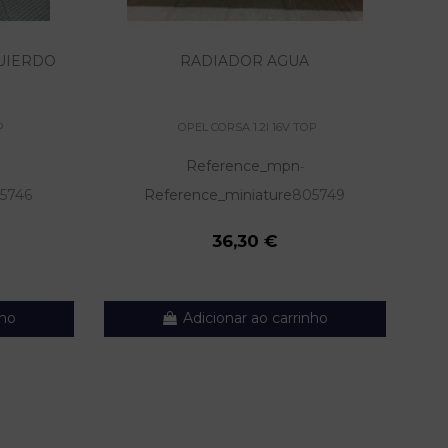
UIERDO
RADIADOR AGUA
P
OPEL CORSA 1.2I 16V TOP
Reference_mpn
-
5746
Reference_miniature
805749
36,30 €
nho
Adicionar ao carrinho