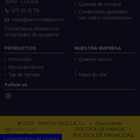
25190 - LLEIDA
Garantía de compra
973 20 15 78
Condiciones generales
uso web y contractación
vilella@ramonvilella.com
Contáctanos ¡Estaremos
encantados de ayudarte!
PRODUCTOS
NUESTRA EMPRESA
Promoção
Quienes somos
Novos produtos
Top de Vendas
Mapa do site
Follow us
© 2022 - RAMÓN VILELLA, S.L. | Desarrollado
por
Seintosoft
POLÍTICA DE ENVÍOS
|
GARANTÍA DE COMPRA
|
POLÍTICA DE PRIVACIDAD
Consentimento de cookies