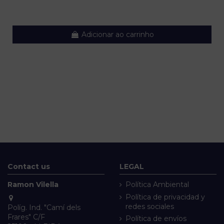
Adicionar ao carrinho
Contact us
LEGAL
Ramon Vilella
Política Ambiental
Política de privacidad y
redes sociales
Políg. Ind. "Camí dels
Frares" C/F
Política de envíos