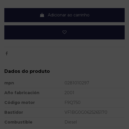
Adicionar ao carrinho
Dados do produto
mpn
0281010297
Año fabricación
2001
Código motor
F9Q750
Bastidor
VF1BG0G0625265170
Combustible
Diesel