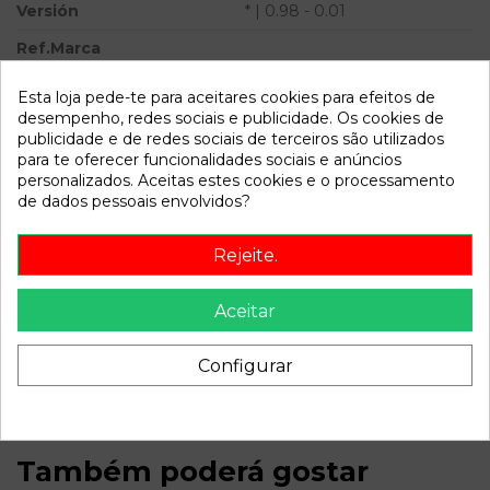
Versión
* | 0.98 - 0.01
Ref.Marca
Ref.Equivalencia
Esta loja pede-te para aceitares cookies para efeitos de
desempenho, redes sociais e publicidade. Os cookies de
Modelo
LAGUNA (B56) * | 0.98 - 0.01
publicidade e de redes sociais de terceiros são utilizados
para te oferecer funcionalidades sociais e anúncios
Referência
790046
personalizados. Aceitas estes cookies e o processamento
Disponível a partir de:
2022-04-05
de dados pessoais envolvidos?
Rejeite.
Descrição
Aceitar
Recambio de centralita motor uce para renault laguna (b56)
| 0.98 - 0.01 | 0.98 - 0.01 referencia OEM IAM 0281010297
8200048297 28SA5363
Configurar
Também poderá gostar