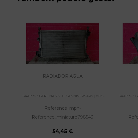
RADIADOR AGUA
SAAB 9-3 BERLINA 2.2 TID ANNIVERSARY | 0.03 -
SAAB 9-3 B
......
Reference_mpn
-
Reference_miniature
798543
Refe
54,45 €