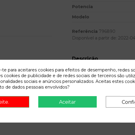
Potencia
Modelo
Referência
796890
Disponível a partir de:
2022-0
Descrição
e-te para aceitares cookies para efeitos de desempenho, redes so
Recambio de pantalla multifunci
s cookies de publicidade e de redes sociais de terceiros são utili
2.2 tid anniversary | 0.03 - .
ionalidades sociais e anúncios personalizados. Aceitas estes cook
o de dados pessoais envolvidos?
onsult vehicle of origin
eite.
Aceitar
Confi