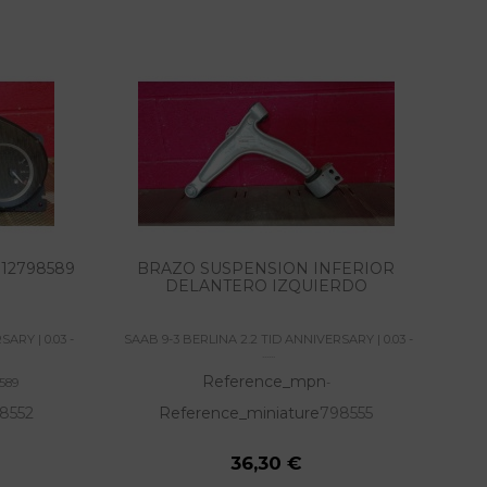
12798589
BRAZO SUSPENSION INFERIOR
DELANTERO IZQUIERDO
ARY | 0.03 -
SAAB 9-3 BERLINA 2.2 TID ANNIVERSARY | 0.03 -
SAA
......
Reference_mpn
589
-
8552
Reference_miniature
798555
36,30 €