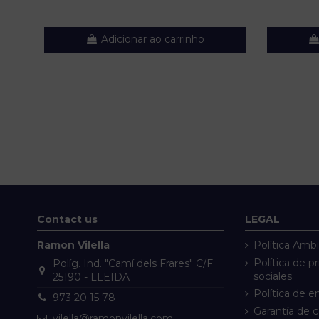
Adicionar ao carrinho
Contact us
LEGAL
Ramon Vilella
Política Ambi
Política de p
Políg. Ind. "Camí dels Frares" C/F
sociales
25190 - LLEIDA
Política de e
973 20 15 78
Garantía de 
vilella@ramonvilella.com