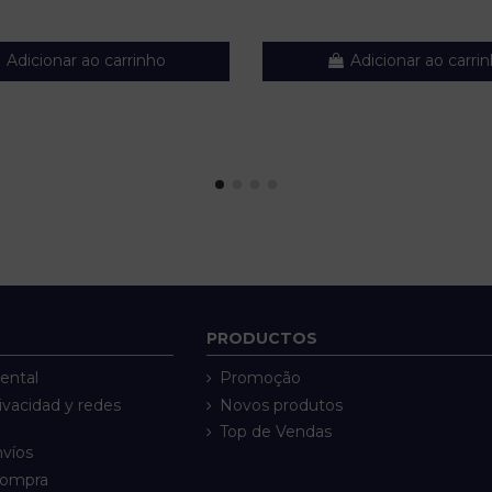
Adicionar ao carrinho
Adicionar ao carri
PRODUCTOS
ental
Promoção
rivacidad y redes
Novos produtos
Top de Vendas
nvíos
compra