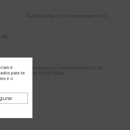
9-3 BERLINA 2.2 TiD Anniversary | 0.03 - ...
4-06
ciais e
on para saab 9-3 berlina 2.2 tid anniversary | 0.03 - ...
zados para te
.. referencia OEM IAM 12798727AA
ies e o
gurar