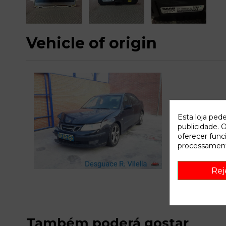
Vehicle of origin
Esta loja ped
publicidade. O
oferecer func
processament
C
Rej
Também poderá gostar