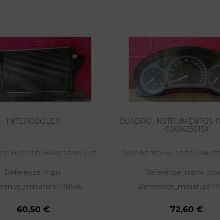
INTERCOOLER
CUADRO INSTRUMENTOS P
0263625015X
ERLINA 2.2 TID ANNIVERSARY | 0.03 -
SAAB 9-3 BERLINA 2.2 TID ANNIVERS
......
......
Reference_mpn
Reference_mpn
-
P12798
rence_miniature
798545
Reference_miniature
79
60,50 €
72,60 €