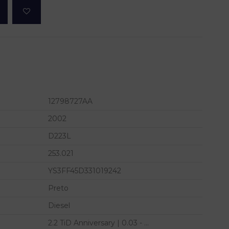
12798727AA
2002
D223L
253.021
YS3FF45D331019242
Preto
Diesel
2.2 TiD Anniversary | 0.03 - ...