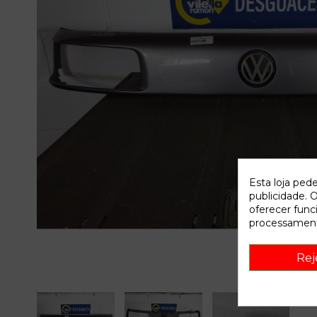
Esta loja ped
publicidade. O
oferecer func
processament
Rej