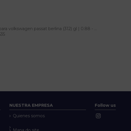
ara volkswagen passat berlina (312) gl | 0.88 - ...
535
NUESTRA EMPRESA
Follow us
Quienes somos
Mapa do site