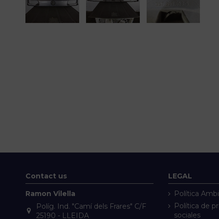
Contact us
LEGAL
Ramon Vilella
Política Ambi
Política de p
Políg. Ind. "Camí dels Frares" C/F
sociales
25190 - LLEIDA