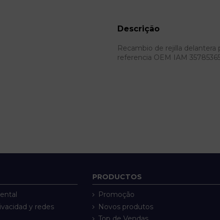
Descrição
Recambio de rejilla delantera p
referencia OEM IAM 3578536
PRODUCTOS
ental
Promoção
rivacidad y redes
Novos produtos
Top de Vendas