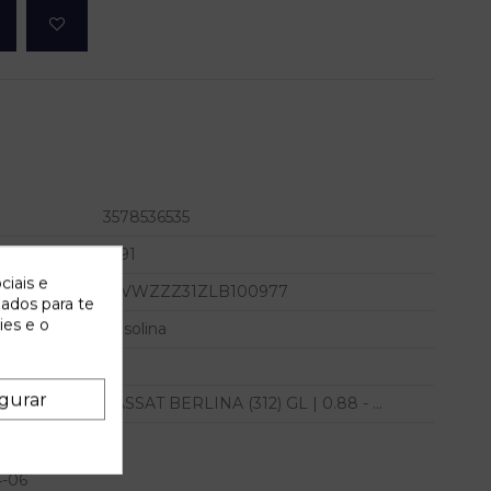
3578536535
1991
ciais e
WVWZZZ31ZLB100977
zados para te
ies e o
Gasolina
gurar
PASSAT BERLINA (312) GL | 0.88 - ...
4-06