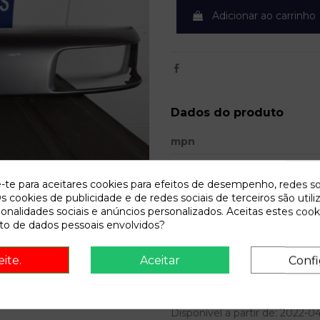
Adicionar ao carrinho
Dados do produto
mpn
Año fabricación
e-te para aceitares cookies para efeitos de desempenho, redes so
Bastidor
s cookies de publicidade e de redes sociais de terceiros são utili
ionalidades sociais e anúncios personalizados. Aceitas estes cook
Combustible
o de dados pessoais envolvidos?
Potencia
eite.
Aceitar
Confi
Modelo
Referência
702280
Disponível a partir de:
2022-0