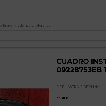
CUADRO INS
09228753EB 
OPEL ASTRA G BERLINA
60,50 €