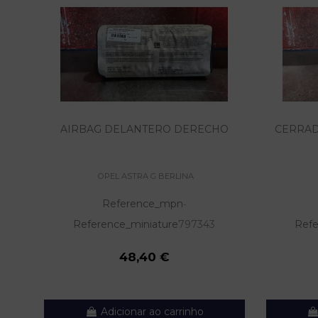
AIRBAG DELANTERO DERECHO
CERRAD
OPEL ASTRA G BERLINA
Reference_mpn
-
Reference_miniature
797343
Refe
48,40 €
Adicionar ao carrinho