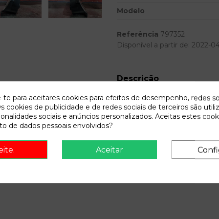
Modelo
Referência
797352
Disponível a partir de:
2022-0
Descrição
Recambio de cuadro instrumen
e-te para aceitares cookies para efeitos de desempenho, redes so
09228753EB 110080067005
s cookies de publicidade e de redes sociais de terceiros são utili
ionalidades sociais e anúncios personalizados. Aceitas estes cook
o de dados pessoais envolvidos?
eite.
Aceitar
Confi