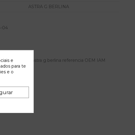
ASTRA G BERLINA
4-04
tos para opel astra g berlina referencia OEM IAM
ciais e
zados para te
ies e o
gurar