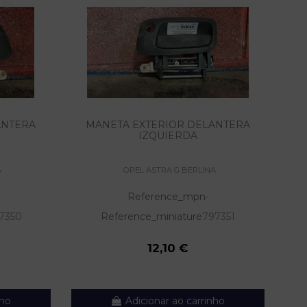
ANTERA
MANETA EXTERIOR DELANTERA
MA
IZQUIERDA
A
OPEL ASTRA G BERLINA
Reference_mpn
-
7350
Reference_miniature
797351
12,10 €
nho
Adicionar ao carrinho