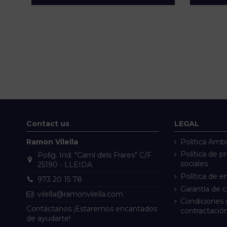
Contact us
LEGAL
Ramon Vilella
Política Ambi
Política de p
Políg. Ind. "Camí dels Frares" C/F
sociales
25190 - LLEIDA
Política de e
973 20 15 78
Garantía de 
vilella@ramonvilella.com
Condiciones 
Contáctanos ¡Estaremos encantados
contractació
de ayudarte!