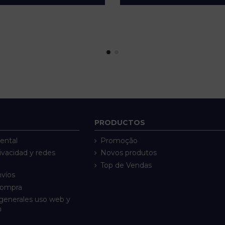
PRODUCTOS
ental
Promoção
rivacidad y redes
Novos produtos
Top de Vendas
nvíos
compra
generales uso web y
n