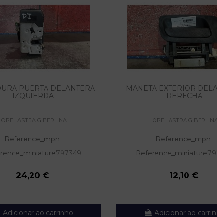
URA PUERTA DELANTERA
MANETA EXTERIOR DEL
IZQUIERDA
DERECHA
OPEL ASTRA G BERLINA
OPEL ASTRA G BERLIN
Reference_mpn
Reference_mpn
-
-
rence_miniature
797349
Reference_miniature
79
24,20 €
12,10 €
Adicionar ao carrinho
Adicionar ao carri