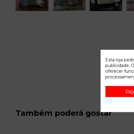
Esta loja ped
publicidade. O
oferecer func
processament
Rej
Também poderá gostar