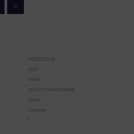
09228753EB
2001
X16XE
W0L0TGF6915108838
Verde
Gasolina
*