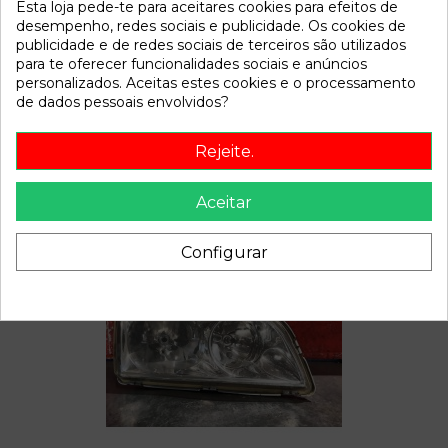
Esta loja pede-te para aceitares cookies para efeitos de
Disponível a partir de:
2022-04-06
desempenho, redes sociais e publicidade. Os cookies de
publicidade e de redes sociais de terceiros são utilizados
para te oferecer funcionalidades sociais e anúncios
personalizados. Aceitas estes cookies e o processamento
Descrição
de dados pessoais envolvidos?
Recambio de piloto matricula para volvo v40 familiar 1.8i |
10.98 - 12.00 1.8i | 10.98 - 12.00 referencia OEM IAM
Rejeite.
Aceitar
Também poderá gostar
Configurar