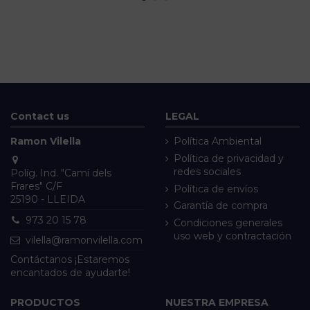
Contact us
LEGAL
Ramon Vilella
Política Ambiental
Política de privacidad y
redes sociales
Políg. Ind. "Camí dels
Frares" C/F
Política de envíos
25190 - LLEIDA
Garantía de compra
973 20 15 78
Condiciones generales
uso web y contractación
vilella@ramonvilella.com
Contáctanos ¡Estaremos
encantados de ayudarte!
PRODUCTOS
NUESTRA EMPRESA