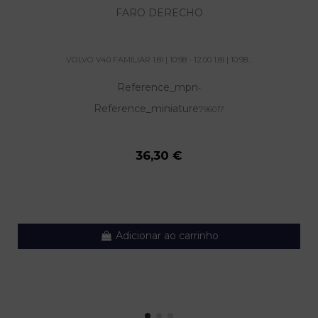
FARO DERECHO
VOLVO V40 FAMILIAR 1.8I | 10.98 - 12.00 1.8I | 10.98...
Reference_mpn
-
Reference_miniature
796017
36,30 €
Adicionar ao carrinho