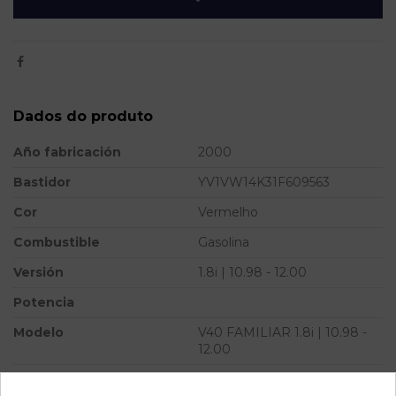
Dados do produto
Año fabricación
2000
Bastidor
YV1VW14K31F609563
Cor
Vermelho
Combustible
Gasolina
Versión
1.8i | 10.98 - 12.00
Potencia
Modelo
V40 FAMILIAR 1.8i | 10.98 -
12.00
Referência
796020