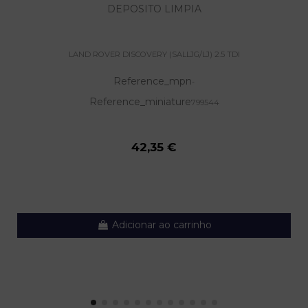
DEPOSITO LIMPIA
LAND ROVER DISCOVERY (SALLJG/LJ) 2.5 TDI
Reference_mpn
-
Reference_miniature
799544
42,35 €
Adicionar ao carrinho