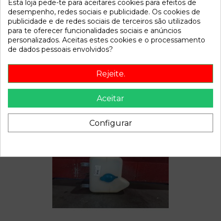
Esta loja pede-te para aceitares cookies para efeitos de
Disponível a partir de:
2022-04-06
desempenho, redes sociais e publicidade. Os cookies de
publicidade e de redes sociais de terceiros são utilizados
para te oferecer funcionalidades sociais e anúncios
Descrição
personalizados. Aceitas estes cookies e o processamento
de dados pessoais envolvidos?
Recambio de cardan delantero para land rover discovery
(salljg/lj) 2.5 tdi referencia OEM IAM
Rejeite.
Aceitar
Também poderá gostar
Configurar