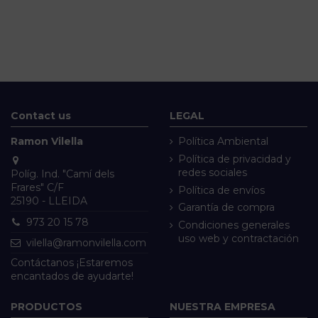
Contact us
LEGAL
Ramon Vilella
Política Ambiental
Política de privacidad y
redes sociales
Políg. Ind. "Camí dels
Frares" C/F
Política de envíos
25190 - LLEIDA
Garantía de compra
973 20 15 78
Condiciones generales
uso web y contractación
vilella@ramonvilella.com
Contáctanos ¡Estaremos
encantados de ayudarte!
PRODUCTOS
NUESTRA EMPRESA