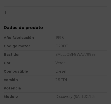
Dados do produto
Año fabricación
1998
Código motor
D20DT
Bastidor
SALLJGBF8WA779993
Cor
Verde
Combustible
Diesel
Versión
2.5 TDI
Potencia
Modelo
Discovery (SALLJG/LJ)
Referência
799560