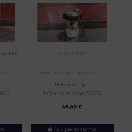
LANTERA
AFORADOR
 - ... |...
RENAULT CLIO II FASE II (B/CB0) | 0.01 - ... |...
Reference_mpn
-
9606
Reference_miniature
789732
48,40 €
nho
Adicionar ao carrinho