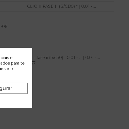
CLIO II FASE II (B/CB0) * | 0.01 - ...
4-06
 renault clio ii fase ii (b/cb0) | 0.01 - ... | 0.01 - ...
ciais e
5763A 0285001537
zados para te
ies e o
gurar