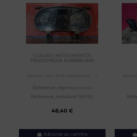
CUADRO INSTRUMENTOS
P8200276525A NS8888126W
RENAULT CLIO II FASE II (B/CB0) | 0.01 - ... |...
RENAULT C
Reference_mpn
P8200276525A
Reference_miniature
788082
Refe
48,40 €
Adicionar ao carrinho