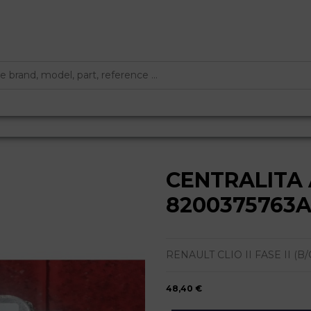
CENTRALITA
8200375763A
RENAULT CLIO II FASE II (B/CB0) 
48,40 €