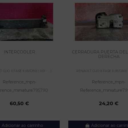
INTERCOOLER
CERRADURA PUERTA DE
DERECHA
LIO II FASE II (B/CB0) | 0.01 - ... |...
RENAULT CLIO II FASE II (B/CB0) | 0.01
Reference_mpn
Reference_mpn
-
-
rence_miniature
795790
Reference_miniature
79
60,50 €
24,20 €
Adicionar ao carrinho
Adicionar ao carri