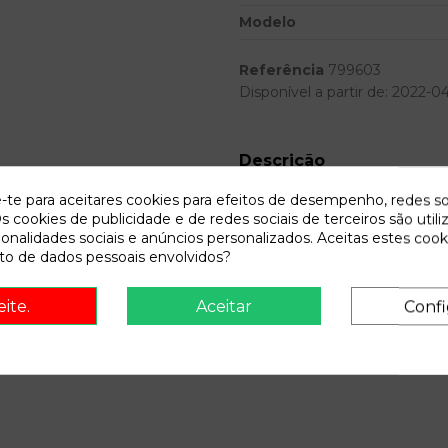
Modelo
Referência
799603
Disponível a partir de:
2022-0
Descrição
Recambio de centralita airbag para
e-te para aceitares cookies para efeitos de desempenho, redes so
referencia OEM IAM 820037
s cookies de publicidade e de redes sociais de terceiros são utili
ionalidades sociais e anúncios personalizados. Aceitas estes cook
o de dados pessoais envolvidos?
eite.
Aceitar
Confi