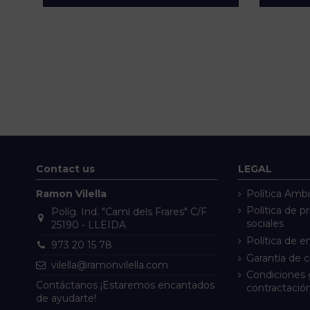
Contact us
LEGAL
Ramon Vilella
Política Ambi
Política de p
Políg. Ind. "Camí dels Frares" C/F
sociales
25190 - LLEIDA
Política de e
973 20 15 78
Garantía de 
vilella@ramonvilella.com
Condiciones 
Contáctanos ¡Estaremos encantados
contractació
de ayudarte!