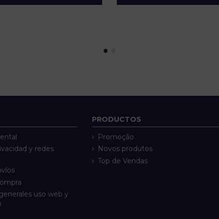
PRODUCTOS
ental
Promoção
rivacidad y redes
Novos produtos
Top de Vendas
nvíos
compra
generales uso web y
n