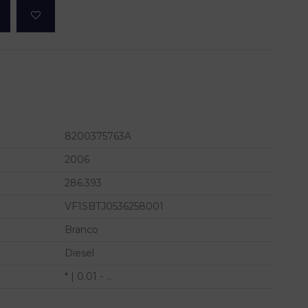
8200375763A
2006
286.393
VF1SBTJ0536258001
Branco
Diesel
* | 0.01 - ...