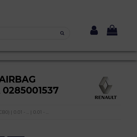
 AIRBAG
 0285001537
| 0.01 - ... | 0.01 - ...