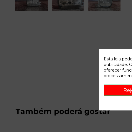
Esta loja ped
publicidade. O
oferecer func
processament
Rej
Também poderá gostar