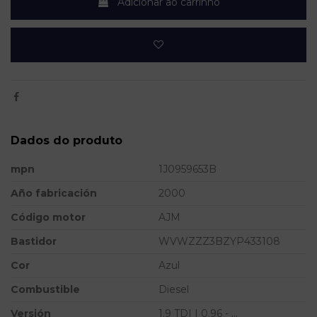
Adicionar ao carrinho
Dados do produto
mpn
1J0959653B
Año fabricación
2000
Código motor
AJM
Bastidor
WVWZZZ3BZYP433108
Cor
Azul
Combustible
Diesel
Versión
1.9 TDI | 0.96 - ...