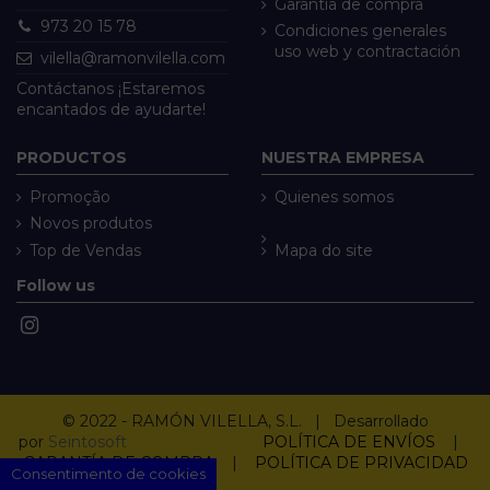
Garantía de compra
973 20 15 78
Condiciones generales
uso web y contractación
vilella@ramonvilella.com
Contáctanos ¡Estaremos
encantados de ayudarte!
PRODUCTOS
NUESTRA EMPRESA
Promoção
Quienes somos
Novos produtos
Top de Vendas
Mapa do site
Follow us
© 2022 - RAMÓN VILELLA, S.L. | Desarrollado
por
Seintosoft
POLÍTICA DE ENVÍOS
|
GARANTÍA DE COMPRA
|
POLÍTICA DE PRIVACIDAD
Consentimento de cookies