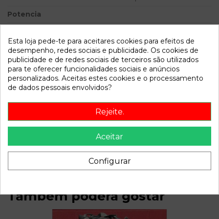
Potencia
Modelo
PASSAT BERLINA (3B2) 1.9
TDI | 0.96 - ...
Esta loja pede-te para aceitares cookies para efeitos de
desempenho, redes sociais e publicidade. Os cookies de
publicidade e de redes sociais de terceiros são utilizados
Referência
800653
para te oferecer funcionalidades sociais e anúncios
Disponível a partir de:
2022-04-06
personalizados. Aceitas estes cookies e o processamento
de dados pessoais envolvidos?
Descrição
Rejeite.
Recambio de anillo airbag para volkswagen passat berlina
Aceitar
(3b2) 1.9 tdi | 0.96 - ... 1.9 tdi | 0.96 - ... referencia OEM IAM
1J0959653B
Configurar
Também poderá gostar