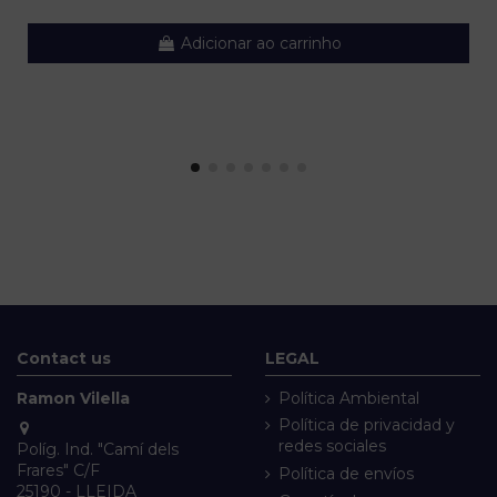
Adicionar ao carrinho
Contact us
LEGAL
Ramon Vilella
Política Ambiental
Política de privacidad y
redes sociales
Políg. Ind. "Camí dels
Frares" C/F
Política de envíos
25190 - LLEIDA