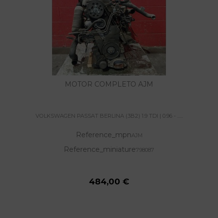
MOTOR COMPLETO AJM
VOLKSWAGEN PASSAT BERLINA (3B2) 1.9 TDI | 0.96 - ......
Reference_mpn
AJM
Reference_miniature
798087
484,00 €