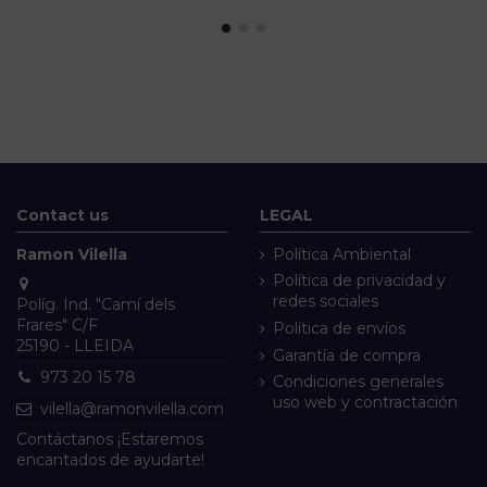
Contact us
LEGAL
Ramon Vilella
Política Ambiental
Política de privacidad y
redes sociales
Políg. Ind. "Camí dels
Frares" C/F
Política de envíos
25190 - LLEIDA
Garantía de compra
973 20 15 78
Condiciones generales
uso web y contractación
vilella@ramonvilella.com
Contáctanos ¡Estaremos
encantados de ayudarte!