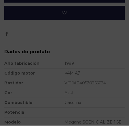
Dados do produto
Año fabricación
1999
Código motor
K4M A7
Bastidor
VF1JA040520265624
Cor
Azul
Combustible
Gasolina
Potencia
Modelo
Megane SCENIC ALIZE 1.6E