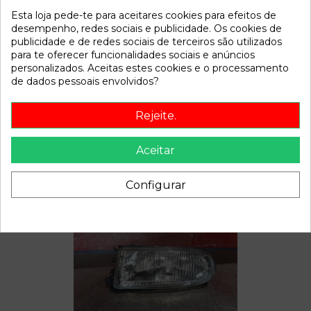
Esta loja pede-te para aceitares cookies para efeitos de
Referência
801187
desempenho, redes sociais e publicidade. Os cookies de
Disponível a partir de:
2022-04-06
publicidade e de redes sociais de terceiros são utilizados
para te oferecer funcionalidades sociais e anúncios
personalizados. Aceitas estes cookies e o processamento
Descrição
de dados pessoais envolvidos?
Recambio de anillo airbag para renault megane scenic alize
Rejeite.
1.6e referencia OEM IAM
Aceitar
Configurar
Também poderá gostar