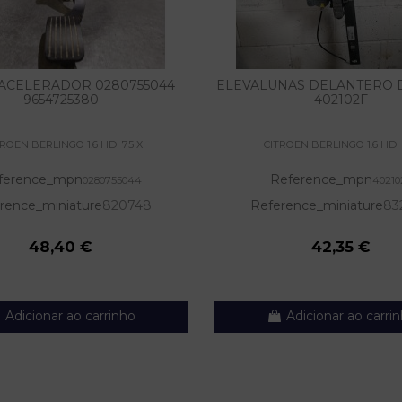
ACELERADOR 0280755044
ELEVALUNAS DELANTERO
9654725380
402102F
TROEN BERLINGO 1.6 HDI 75 X
CITROEN BERLINGO 1.6 HDI 
ference_mpn
Reference_mpn
0280755044
40210
rence_miniature
820748
Reference_miniature
83
48,40 €
42,35 €
Adicionar ao carrinho
Adicionar ao carri