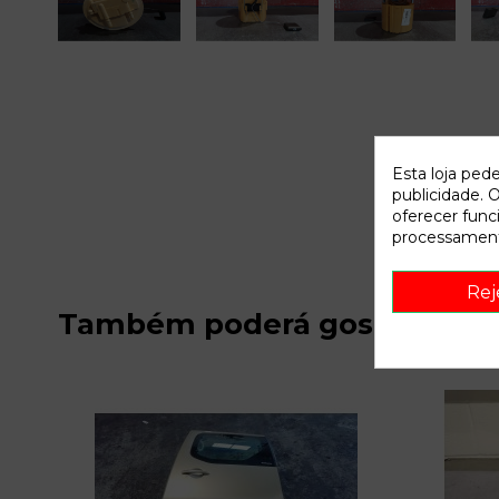
Esta loja ped
publicidade. O
oferecer func
processament
Rej
Também poderá gostar