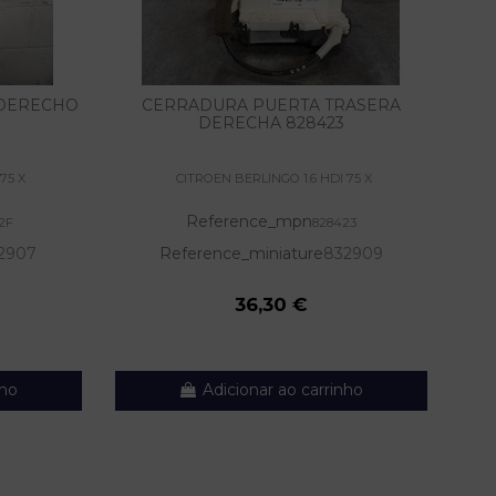
 DERECHO
CERRADURA PUERTA TRASERA
M
DERECHA 828423
75 X
CITROEN BERLINGO 1.6 HDI 75 X
Reference_mpn
2F
828423
2907
Reference_miniature
832909
36,30 €
nho
Adicionar ao carrinho