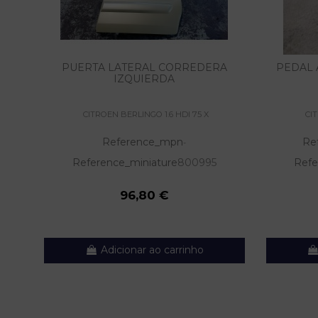
PUERTA LATERAL CORREDERA
PEDAL 
IZQUIERDA
CITROEN BERLINGO 1.6 HDI 75 X
CI
Reference_mpn
Re
-
Reference_miniature
800995
Refe
96,80 €
Adicionar ao carrinho