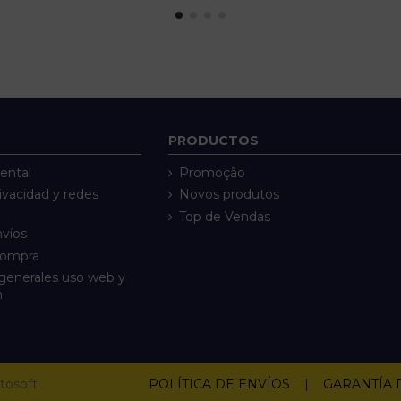
PRODUCTOS
ental
Promoção
rivacidad y redes
Novos produtos
Top de Vendas
nvíos
compra
generales uso web y
n
tosoft
POLÍTICA DE ENVÍOS
|
GARANTÍA