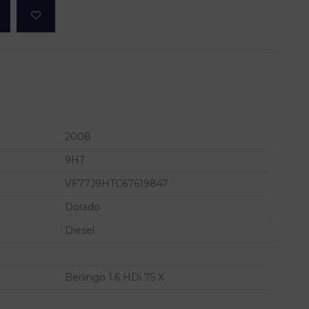
2008
9HT
VF77J9HTC67619847
Dorado
Diesel
Berlingo 1.6 HDi 75 X