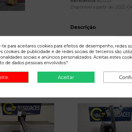
Referência
801223
Disponível a partir de:
2022-0
Descrição
Recambio de aforador para cit
e-te para aceitares cookies para efeitos de desempenho, redes so
s cookies de publicidade e de redes sociais de terceiros são utili
ionalidades sociais e anúncios personalizados. Aceitas estes cook
o de dados pessoais envolvidos?
eite.
Aceitar
Confi