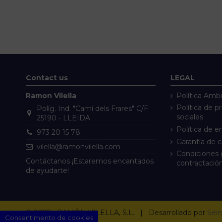
Contact us
LEGAL
Ramon Vilella
Política Ambi
Política de p
Políg. Ind. "Camí dels Frares" C/F
sociales
25190 - LLEIDA
Política de e
973 20 15 78
Garantía de 
vilella@ramonvilella.com
Condiciones 
Contáctanos ¡Estaremos encantados
contractació
de ayudarte!
© 2022 - RAMÓN VILELLA, S.L. | Desarrollado por
Sein
Consentimento de cookies