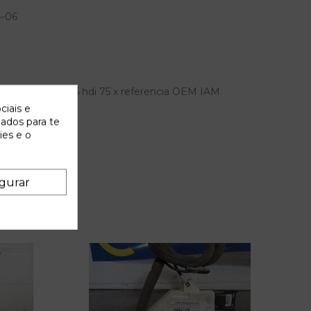
4-06
roen berlingo 1.6 hdi 75 x referencia OEM IAM
ciais e
zados para te
ies e o
gurar