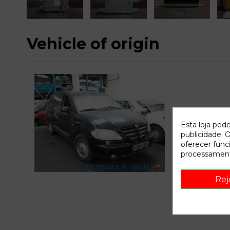
Vehicle of origin
Esta loja ped
publicidade. O
oferecer func
processament
C
Rej