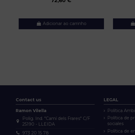
72,60 €
Adicionar ao carrinho
Contact us
LEGAL
Ramon Vilella
Política Ambi
Política de p
Políg. Ind. "Camí dels Frares" C/F
sociales
25190 - LLEIDA
Política de e
973 20 15 78