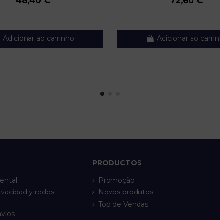
48,40 €
72,60 €
Adicionar ao carrinho
Adicionar ao carri
PRODUCTOS
ental
Promoção
rivacidad y redes
Novos produtos
Top de Vendas
nvíos