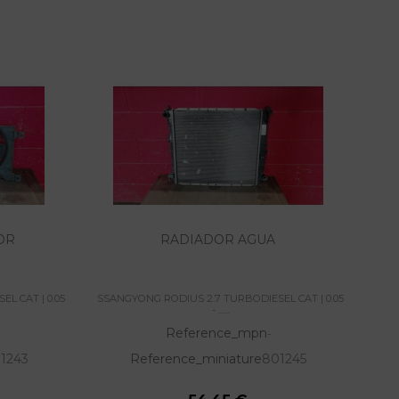
OR
RADIADOR AGUA
PIN
L CAT | 0.05
SSANGYONG RODIUS 2.7 TURBODIESEL CAT | 0.05
SSAN
- ......
Reference_mpn
-
1243
Reference_miniature
801245