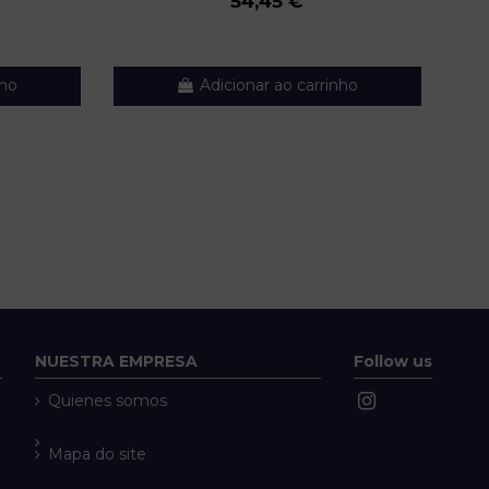
54,45 €
nho
Adicionar ao carrinho
NUESTRA EMPRESA
Follow us
Quienes somos
Mapa do site