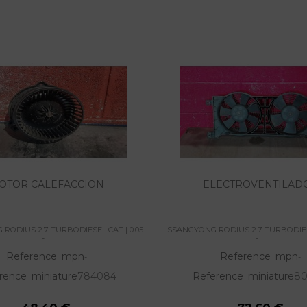
OTOR CALEFACCION
ELECTROVENTILAD
RODIUS 2.7 TURBODIESEL CAT | 0.05
SSANGYONG RODIUS 2.7 TURBODIESE
- ......
- ......
Reference_mpn
Reference_mpn
-
-
rence_miniature
784084
Reference_miniature
80