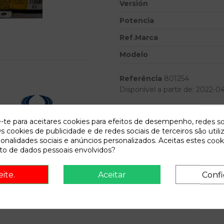
Versión
Potencia
Ref.Marca
Modelo
Referência
801254
Disponível a partir de:
2022-0
e-te para aceitares cookies para efeitos de desempenho, redes so
Descrição
s cookies de publicidade e de redes sociais de terceiros são utili
ionalidades sociais e anúncios personalizados. Aceitas estes cook
Recambio de centralita check c
o de dados pessoais envolvidos?
... 2.7 turbodiesel cat | 0.05
onsult vehicle of origin
eite.
Aceitar
Confi