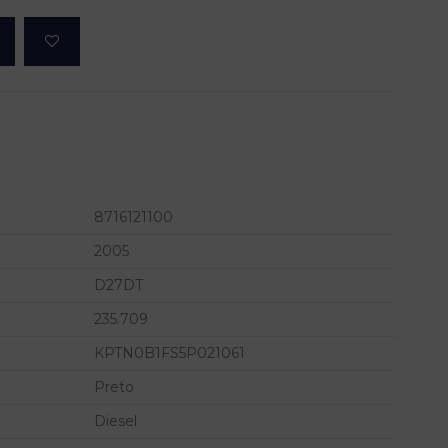
8716121100
2005
D27DT
235.709
KPTN0B1FS5P021061
Preto
Diesel