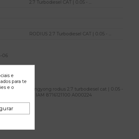
2.7 Turbodiesel CAT | 0.05 - ...
RODIUS 2.7 Turbodiesel CAT | 0.05 - ...
4-06
ciais e
zados para te
ies e o
ontrol para ssangyong rodius 2.7 turbodiesel cat | 0.05 -
 - ... referencia OEM IAM 8716121100 A000224
gurar