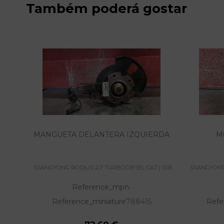
Também poderá gostar
MANGUETA DELANTERA IZQUIERDA
M
SSANGYONG RODIUS 2.7 TURBODIESEL CAT | 0.05
SSANGYONG 
- ......
Reference_mpn
-
Reference_miniature
788415
Refe