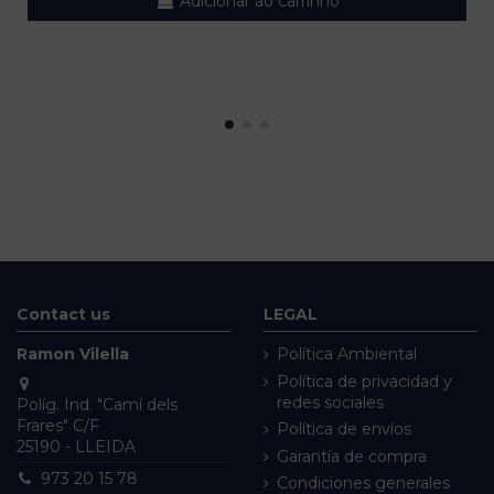
Adicionar ao carrinho
Contact us
LEGAL
Ramon Vilella
Política Ambiental
Política de privacidad y
redes sociales
Políg. Ind. "Camí dels
Frares" C/F
Política de envíos
25190 - LLEIDA
Garantía de compra
973 20 15 78
Condiciones generales