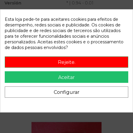
Versión
* | 0.94 - 0.01
Modelo
SERIE 7 (E38) * | 0.94 - 0.01
Esta loja pede-te para aceitares cookies para efeitos de
desempenho, redes sociais e publicidade. Os cookies de
Referência
801790
publicidade e de redes sociais de terceiros são utilizados
Disponível a partir de:
2022-04-06
para te oferecer funcionalidades sociais e anúncios
personalizados. Aceitas estes cookies e o processamento
de dados pessoais envolvidos?
Descrição
Rejeite.
Recambio de mando elevalunas delantero izquierdo para
bmw serie 7 (e38) | 0.94 - 0.01 | 0.94 - 0.01 referencia OEM
Aceitar
IAM 61318368987
Configurar
Também poderá gostar