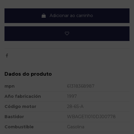
Adicionar ao carrinho
Dados do produto
mpn
61318368987
Año fabricación
1997
Código motor
28-6S-A
Bastidor
WBAGE11010DJ00778
Combustible
Gasolina