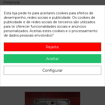
Potencia
Modelo
Ibiza (6L1)
Esta loja pede-te para aceitares cookies para efeitos de
desempenho, redes sociais e publicidade. Os cookies de
Referência
802835
publicidade e de redes sociais de terceiros são utilizados
para te oferecer funcionalidades sociais e anúncios
Disponível a partir de:
2022-04-06
personalizados. Aceitas estes cookies e o processamento
de dados pessoais envolvidos?
Descrição
Rejeite.
Recambio de centralita cierre para seat ibiza (6l1) cool
referencia OEM IAM 6Q0959433E
Aceitar
Configurar
Também poderá gostar