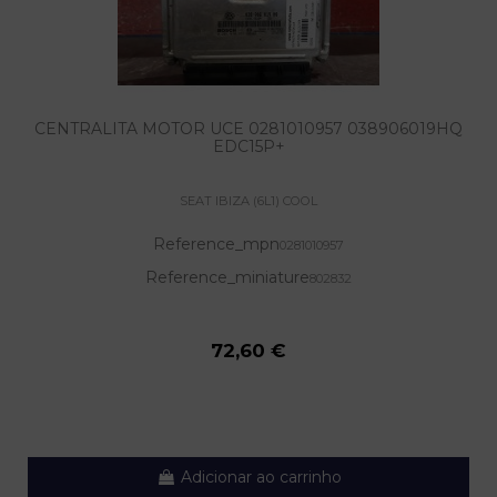
CENTRALITA MOTOR UCE 0281010957 038906019HQ
EDC15P+
SEAT IBIZA (6L1) COOL
Reference_mpn
0281010957
Reference_miniature
802832
72,60 €
Adicionar ao carrinho