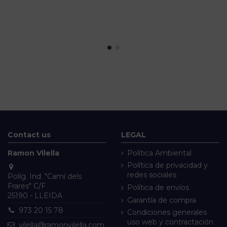
Contact us
LEGAL
Ramon Vilella
Política Ambiental
Política de privacidad y
redes sociales
Políg. Ind. "Camí dels
Frares" C/F
Política de envíos
25190 - LLEIDA
Garantía de compra
973 20 15 78
Condiciones generales
uso web y contractación
vilella@ramonvilella.com