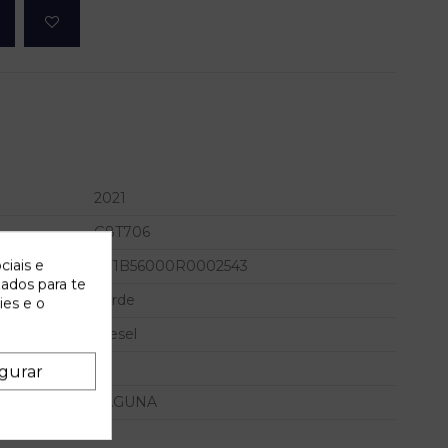
2021
G8T706
ciais e
VF1B56000R0002543
zados para te
Verde
ies e o
Diesel
gurar
LAGUNA