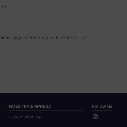
4-06
renault laguna referencia OEM IAM 14V 110A
NUESTRA EMPRESA
Follow us
Quienes somos