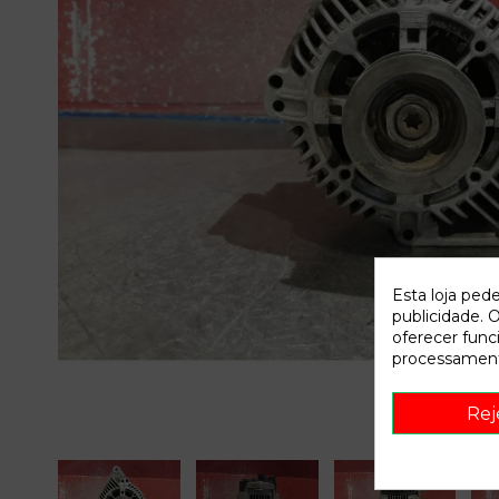
Esta loja ped
publicidade. O
oferecer func
processament
Rej