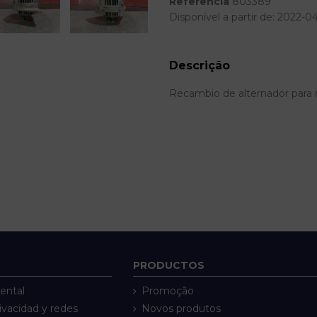
Referência
803389
Disponível a partir de:
2022-0
Descrição
Recambio de alternador para 
PRODUCTOS
ental
Promoção
rivacidad y redes
Novos produtos