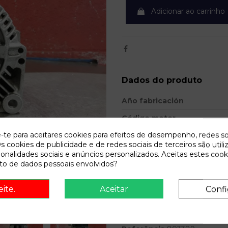
Adicionar ao carrinho
Dados do produto
Año fabricación
Código motor
e-te para aceitares cookies para efeitos de desempenho, redes so
Bastidor
s cookies de publicidade e de redes sociais de terceiros são utili
Cor
ionalidades sociais e anúncios personalizados. Aceitas estes cook
o de dados pessoais envolvidos?
Combustible
Ref.Equivalencia
eite.
Aceitar
Confi
Modelo