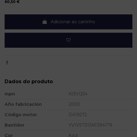
60,50 €
Adicionar ao carrinho
Dados do produto
mpn
A13VI254
Año fabricación
2000
Código motor
D4192T2
Bastidor
YV1VS7313XF394179
Cor
Azul