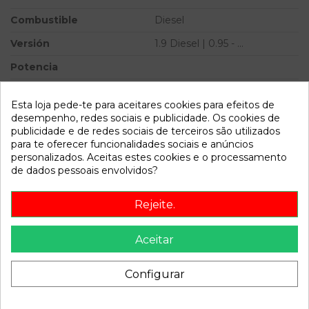
Combustible
Diesel
Versión
1.9 Diesel | 0.95 - ...
Potencia
Ref.Marca
Esta loja pede-te para aceitares cookies para efeitos de
Ref.Equivalencia
desempenho, redes sociais e publicidade. Os cookies de
publicidade e de redes sociais de terceiros são utilizados
Modelo
S40 BERLINA 1.9 Diesel |
para te oferecer funcionalidades sociais e anúncios
0.95 - ...
personalizados. Aceitas estes cookies e o processamento
de dados pessoais envolvidos?
Referência
803403
Disponível a partir de:
2022-04-06
Rejeite.
Aceitar
Descrição
Recambio de alternador para volvo s40 berlina 1.9 diesel |
Configurar
0.95 - ... 1.9 diesel | 0.95 - ... referencia OEM IAM A13VI254
7700431945 14V 120A