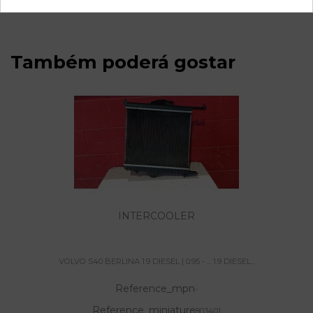
Também poderá gostar
INTERCOOLER
VOLVO S40 BERLINA 1.9 DIESEL | 0.95 - ... 1.9 DIESEL...
Reference_mpn
-
Reference_miniature
803401