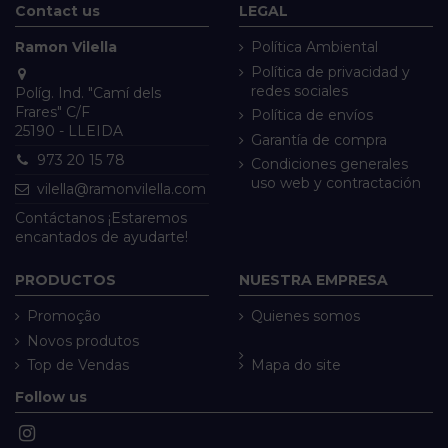
Contact us
LEGAL
Ramon Vilella
Política Ambiental
Política de privacidad y
redes sociales
Políg. Ind. "Camí dels
Frares" C/F
Política de envíos
25190 - LLEIDA
Garantía de compra
973 20 15 78
Condiciones generales
uso web y contractación
vilella@ramonvilella.com
Contáctanos ¡Estaremos
encantados de ayudarte!
PRODUCTOS
NUESTRA EMPRESA
Promoção
Quienes somos
Novos produtos
Top de Vendas
Mapa do site
Follow us