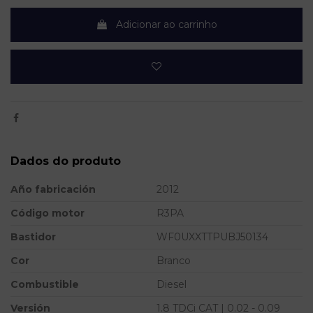
Adicionar ao carrinho
Dados do produto
Año fabricación
2012
Código motor
R3PA
Bastidor
WF0UXXTTPUBJ50134
Cor
Branco
Combustible
Diesel
Versión
1.8 TDCi CAT | 0.02 - 0.09