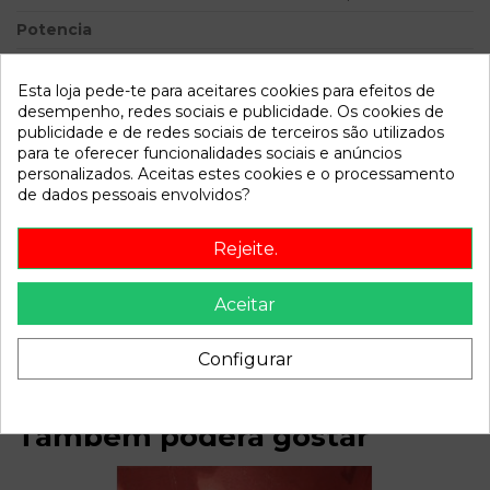
Potencia
Modelo
TRANSIT CONNECT (TC7) 1.8
TDCi CAT | 0.02 - 0.09
Esta loja pede-te para aceitares cookies para efeitos de
desempenho, redes sociais e publicidade. Os cookies de
publicidade e de redes sociais de terceiros são utilizados
Referência
803511
para te oferecer funcionalidades sociais e anúncios
Disponível a partir de:
2022-04-06
personalizados. Aceitas estes cookies e o processamento
de dados pessoais envolvidos?
Descrição
Rejeite.
Recambio de amortiguador delantero derecho para ford
transit connect (tc7) 1.8 tdci cat | 0.02 - 0.09 1.8 tdci cat |
Aceitar
0.02 - 0.09 referencia OEM IAM
Configurar
Também poderá gostar