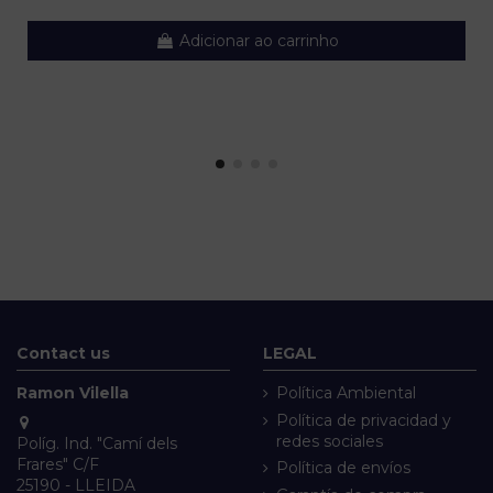
Adicionar ao carrinho
Contact us
LEGAL
Ramon Vilella
Política Ambiental
Política de privacidad y
redes sociales
Políg. Ind. "Camí dels
Frares" C/F
Política de envíos
25190 - LLEIDA