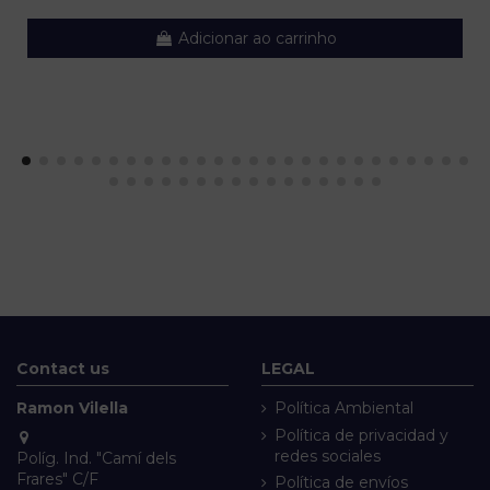
Adicionar ao carrinho
Contact us
LEGAL
Ramon Vilella
Política Ambiental
Política de privacidad y
redes sociales
Políg. Ind. "Camí dels
Frares" C/F
Política de envíos