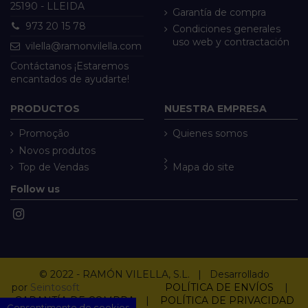
25190 - LLEIDA
Garantía de compra
973 20 15 78
Condiciones generales
uso web y contractación
vilella@ramonvilella.com
Contáctanos ¡Estaremos
encantados de ayudarte!
PRODUCTOS
NUESTRA EMPRESA
Promoção
Quienes somos
Novos produtos
Top de Vendas
Mapa do site
Follow us
© 2022 - RAMÓN VILELLA, S.L. | Desarrollado
por
Seintosoft
POLÍTICA DE ENVÍOS
|
GARANTÍA DE COMPRA
|
POLÍTICA DE PRIVACIDAD
Consentimento de cookies