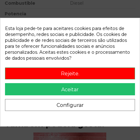
Combustible
Diesel
Potencia
Modelo
Insignia 2.0 CDTI 110 Edition
Esta loja pede-te para aceitares cookies para efeitos de
desempenho, redes sociais e publicidade. Os cookies de
Referência
803670
publicidade e de redes sociais de terceiros são utilizados
para te oferecer funcionalidades sociais e anúncios
Disponível a partir de:
2022-04-06
personalizados. Aceitas estes cookies e o processamento
de dados pessoais envolvidos?
Descrição
Rejeite.
Recambio de mando elevalunas delantero derecho para
opel insignia 2.0 cdti 110 edition referencia OEM IAM
Aceitar
13301886
Configurar
Também poderá gostar