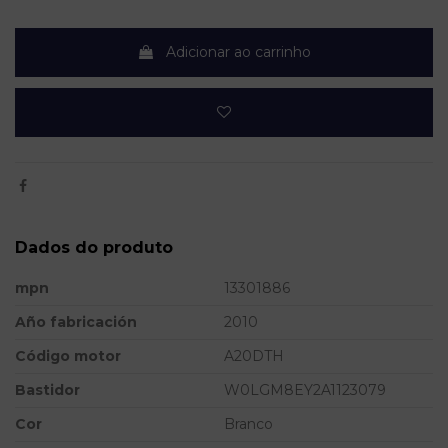
Adicionar ao carrinho
Dados do produto
mpn
13301886
Año fabricación
2010
Código motor
A20DTH
Bastidor
W0LGM8EY2A1123079
Cor
Branco