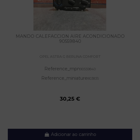
MANDO CALEFACCION AIRE ACONDICIONADO
90559840
OPEL ASTRA G BERLINA COMFORT
Reference_mpn
90559840
Reference_miniature
803835
30,25 €
Adicionar ao carrinho