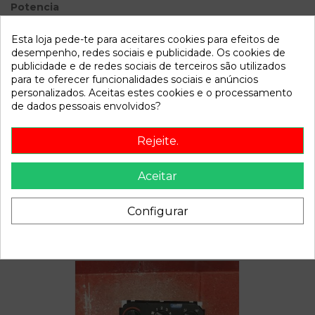
Potencia
Modelo
ASTRA G BERLINA
Esta loja pede-te para aceitares cookies para efeitos de
desempenho, redes sociais e publicidade. Os cookies de
Referência
803832
publicidade e de redes sociais de terceiros são utilizados
para te oferecer funcionalidades sociais e anúncios
Disponível a partir de:
2022-04-06
personalizados. Aceitas estes cookies e o processamento
de dados pessoais envolvidos?
Descrição
Rejeite.
Recambio de centralita cierre para opel astra g berlina
comfort referencia OEM IAM 24410018
Aceitar
Configurar
Também poderá gostar