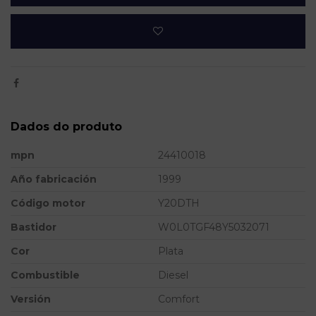
Dados do produto
mpn
24410018
Año fabricación
1999
Código motor
Y20DTH
Bastidor
W0L0TGF48Y5032071
Cor
Plata
Combustible
Diesel
Versión
Comfort