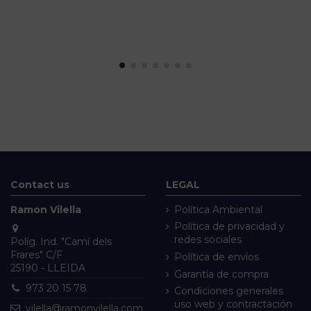
Contact us
LEGAL
Ramon Vilella
Política Ambiental
Política de privacidad y
redes sociales
Políg. Ind. "Camí dels
Frares" C/F
Política de envíos
25190 - LLEIDA
Garantía de compra
973 20 15 78
Condiciones generales
uso web y contractación
vilella@ramonvilella.com