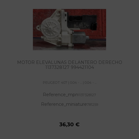
MOTOR ELEVALUNAS DELANTERO DERECHO
1137328127 994421104
PEUGEOT 407 | 0.04 - ... | 0.04 - ...
Reference_mpn
1137328127
Reference_miniature
781259
36,30 €