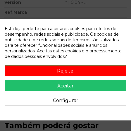
Versión
* | 0.04 - ...
Ref.Marca
Ref.Equivalencia
Esta loja pede-te para aceitares cookies para efeitos de
Modelo
407 * | 0.04 - ...
desempenho, redes sociais e publicidade. Os cookies de
publicidade e de redes sociais de terceiros são utilizados
para te oferecer funcionalidades sociais e anúncios
Referência
803996
personalizados. Aceitas estes cookies e o processamento
Disponível a partir de:
2022-04-06
de dados pessoais envolvidos?
Rejeite.
Descrição
Recambio de centralita bsc para peugeot 407 | 0.04 - ... |
Aceitar
0.04 - ... referencia OEM IAM A0200 S1200170031
9656148080
Configurar
Também poderá gostar