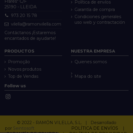
Frares" C/F
Política de envíos
25190 - LLEIDA
Garantía de compra
973 20 15 78
Condiciones generales
uso web y contractación
vilella@ramonvilella.com
Contáctanos ¡Estaremos
encantados de ayudarte!
PRODUCTOS
NUESTRA EMPRESA
Promoção
Quienes somos
Novos produtos
Top de Vendas
Mapa do site
Follow us
© 2022 - RAMÓN VILELLA, S.L. | Desarrollado
por
Seintosoft
POLÍTICA DE ENVÍOS
|