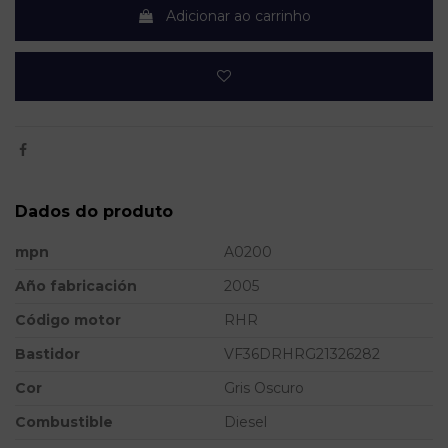
Adicionar ao carrinho
Dados do produto
mpn
A0200
Año fabricación
2005
Código motor
RHR
Bastidor
VF36DRHRG21326282
Cor
Gris Oscuro
Combustible
Diesel