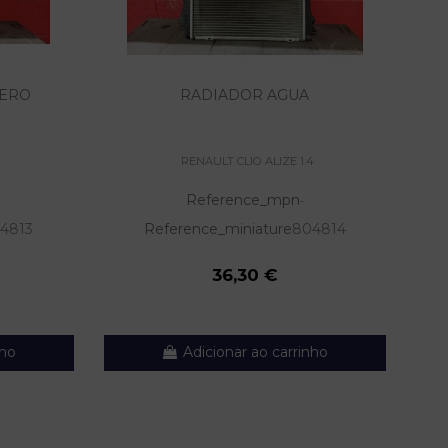
TERO
RADIADOR AGUA
4
RENAULT CLIO ALIZE 1.4
Reference_mpn
-
4813
Reference_miniature
804814
36,30 €
nho
Adicionar ao carrinho