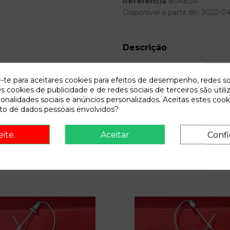
Referência
804824
Disponível a partir de:
2022-0
Descrição
Recambio de anillo airbag para
e-te para aceitares cookies para efeitos de desempenho, redes so
s cookies de publicidade e de redes sociais de terceiros são utili
ionalidades sociais e anúncios personalizados. Aceitas estes cook
o de dados pessoais envolvidos?
eite.
Aceitar
Confi