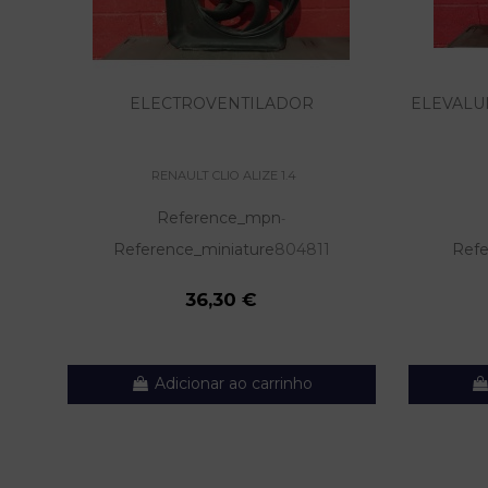
ELECTROVENTILADOR
ELEVALU
RENAULT CLIO ALIZE 1.4
Reference_mpn
-
Reference_miniature
804811
Refe
36,30 €
Adicionar ao carrinho