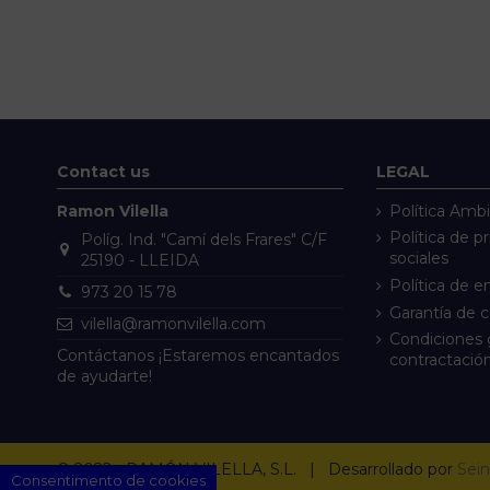
Contact us
LEGAL
Ramon Vilella
Política Ambi
Política de p
Políg. Ind. "Camí dels Frares" C/F
sociales
25190 - LLEIDA
Política de e
973 20 15 78
Garantía de 
vilella@ramonvilella.com
Condiciones 
Contáctanos ¡Estaremos encantados
contractació
de ayudarte!
© 2022 - RAMÓN VILELLA, S.L. | Desarrollado por
Sein
Consentimento de cookies