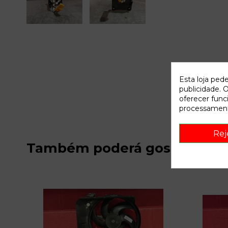
Esta loja ped
publicidade. O
oferecer func
processament
Rej
Também poderá gostar