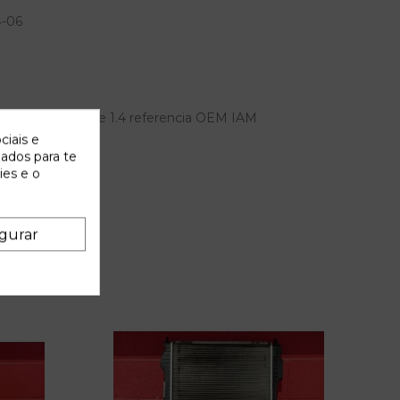
4-06
 renault clio alize 1.4 referencia OEM IAM
ciais e
zados para te
ies e o
gurar