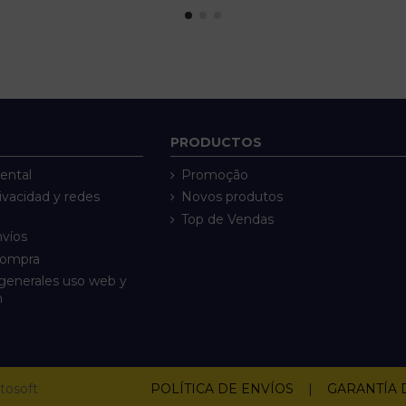
PRODUCTOS
ental
Promoção
rivacidad y redes
Novos produtos
Top de Vendas
nvíos
compra
generales uso web y
n
tosoft
POLÍTICA DE ENVÍOS
|
GARANTÍA