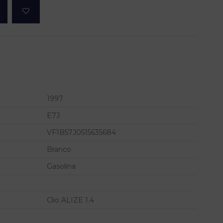
1997
E7J
VF1B57J0515635684
Branco
Gasolina
Clio ALIZE 1.4