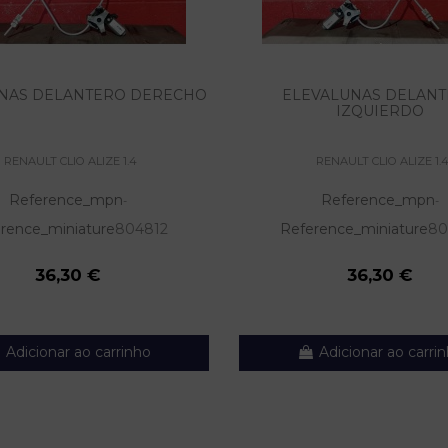
NAS DELANTERO DERECHO
ELEVALUNAS DELAN
IZQUIERDO
RENAULT CLIO ALIZE 1.4
RENAULT CLIO ALIZE 1.
Reference_mpn
Reference_mpn
-
-
rence_miniature
804812
Reference_miniature
80
36,30 €
36,30 €
Adicionar ao carrinho
Adicionar ao carri