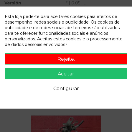
Versión
* | 0.05 - ...
Modelo
LEON (1P1) * | 0.05 - ...
Esta loja pede-te para aceitares cookies para efeitos de
desempenho, redes sociais e publicidade. Os cookies de
Referência
805209
publicidade e de redes sociais de terceiros são utilizados
para te oferecer funcionalidades sociais e anúncios
Disponível a partir de:
2022-04-06
personalizados. Aceitas estes cookies e o processamento
de dados pessoais envolvidos?
Descrição
Rejeite.
Recambio de centralita cierre para seat leon (1p1) | 0.05 - ... |
0.05 - ... referencia OEM IAM 1K0959433AK
Aceitar
Configurar
Também poderá gostar