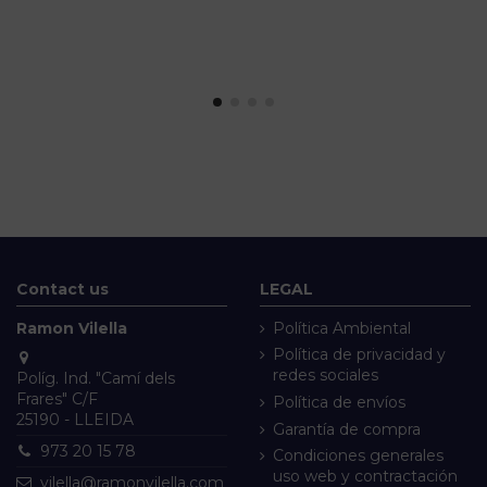
Contact us
LEGAL
Ramon Vilella
Política Ambiental
Política de privacidad y
redes sociales
Políg. Ind. "Camí dels
Frares" C/F
Política de envíos
25190 - LLEIDA
Garantía de compra
973 20 15 78
Condiciones generales
uso web y contractación
vilella@ramonvilella.com