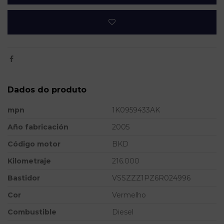
Dados do produto
mpn
1K0959433AK
Año fabricación
2005
Código motor
BKD
Kilometraje
216.000
Bastidor
VSSZZZ1PZ6R024996
Cor
Vermelho
Combustible
Diesel