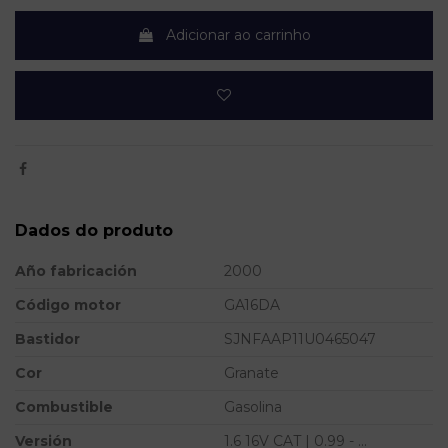
Adicionar ao carrinho
Dados do produto
Año fabricación
2000
Código motor
GA16DA
Bastidor
SJNFAAP11U0465047
Cor
Granate
Combustible
Gasolina
Versión
1.6 16V CAT | 0.99 - ...