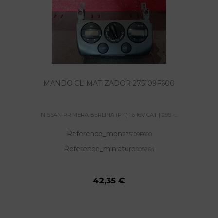
MANDO CLIMATIZADOR 275109F600
NISSAN PRIMERA BERLINA (P11) 1.6 16V CAT | 0.99 -...
Reference_mpn
275109F600
Reference_miniature
805264
42,35 €