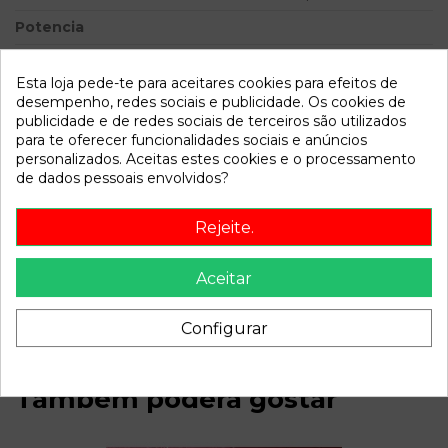
Potencia
Modelo
PRIMERA BERLINA (P11) 1.6
16V CAT | 0.99 - ...
Esta loja pede-te para aceitares cookies para efeitos de
desempenho, redes sociais e publicidade. Os cookies de
publicidade e de redes sociais de terceiros são utilizados
Referência
805263
para te oferecer funcionalidades sociais e anúncios
Disponível a partir de:
2022-04-06
personalizados. Aceitas estes cookies e o processamento
de dados pessoais envolvidos?
Descrição
Rejeite.
Recambio de condensador radiador aire acondicionado para
nissan primera berlina (p11) 1.6 16v cat | 0.99 - ... 1.6 16v cat |
Aceitar
0.99 - ... referencia OEM IAM
Configurar
Também poderá gostar