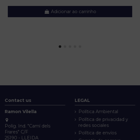
Adicionar ao carrinho
Contact us
LEGAL
Ramon Vilella
Política Ambiental
Política de privacidad y
redes sociales
Políg. Ind. "Camí dels
Frares" C/F
Política de envíos
25190 - LLEIDA