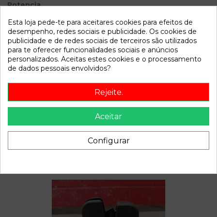
Potencia
Modelo
Ibiza (6L1)
Esta loja pede-te para aceitares cookies para efeitos de
desempenho, redes sociais e publicidade. Os cookies de
publicidade e de redes sociais de terceiros são utilizados
Referência
805730
para te oferecer funcionalidades sociais e anúncios
Disponível a partir de:
2022-04-06
personalizados. Aceitas estes cookies e o processamento
de dados pessoais envolvidos?
Descrição
Rejeite.
Recambio de anillo airbag para seat ibiza (6l1) 1.6 16v
Aceitar
referencia OEM IAM 6Q0959653
Configurar
Também poderá gostar