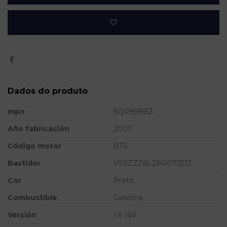
Dados do produto
mpn
6Q0959653
Año fabricación
2007
Código motor
BTS
Bastidor
VSSZZZ6LZ8R072512
Cor
Preto
Combustible
Gasolina
Versión
1.6 16V