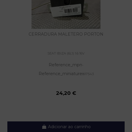
CERRADURA MALETERO PORTON
SEAT IBIZA (6L1) 1.6 16V
Reference_mpn
-
Reference_miniature
807543
24,20 €
Adicionar ao carrinho