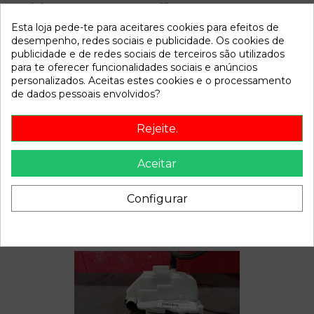
Modelo
C3
Esta loja pede-te para aceitares cookies para efeitos de
desempenho, redes sociais e publicidade. Os cookies de
Referência
805858
publicidade e de redes sociais de terceiros são utilizados
Disponível a partir de:
2022-04-06
para te oferecer funcionalidades sociais e anúncios
personalizados. Aceitas estes cookies e o processamento
de dados pessoais envolvidos?
Descrição
Rejeite.
Recambio de conmutador de arranque para citroen c3 1.1
referencia OEM IAM
Aceitar
Configurar
Também poderá gostar