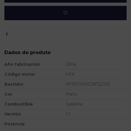
Dados do produto
Año fabricación
2006
Código motor
HFX
Bastidor
VF7FCHFXC28722136
Cor
Preto
Combustible
Gasolina
Versión
1.1
Potencia