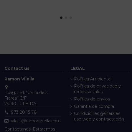
Contact us
LEGAL
Ramon Vilella
Política Ambiental
Política de privacidad y
redes sociales
Políg. Ind. "Camí dels
Frares" C/F
Política de envíos
25190 - LLEIDA
Garantía de compra
973 20 15 78
Condiciones generales
uso web y contractación
vilella@ramonvilella.com
Contáctanos ¡Estaremos