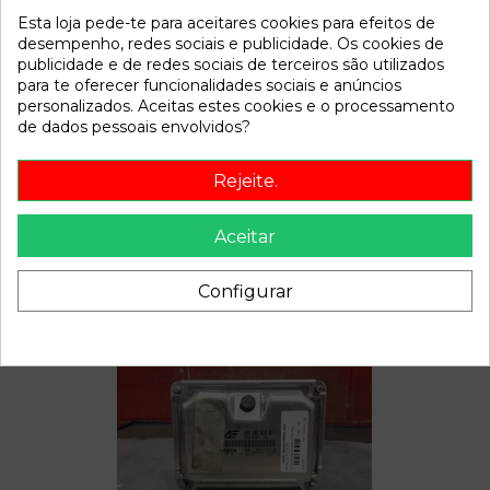
Esta loja pede-te para aceitares cookies para efeitos de
desempenho, redes sociais e publicidade. Os cookies de
Referência
806596
publicidade e de redes sociais de terceiros são utilizados
Disponível a partir de:
2022-04-06
para te oferecer funcionalidades sociais e anúncios
personalizados. Aceitas estes cookies e o processamento
de dados pessoais envolvidos?
Descrição
Rejeite.
Recambio de deposito expansion para volkswagen sharan
(7m6/7m9) | 0.00 - ... | 0.00 - ... referencia OEM IAM
Aceitar
Configurar
Também poderá gostar