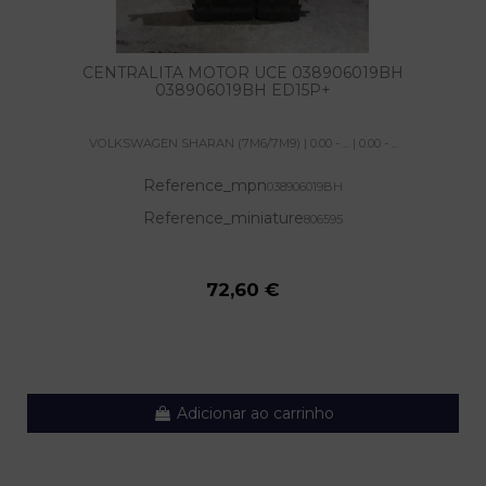
CENTRALITA MOTOR UCE 038906019BH
038906019BH ED15P+
VOLKSWAGEN SHARAN (7M6/7M9) | 0.00 - ... | 0.00 - ...
Reference_mpn
038906019BH
Reference_miniature
806595
72,60 €
Adicionar ao carrinho