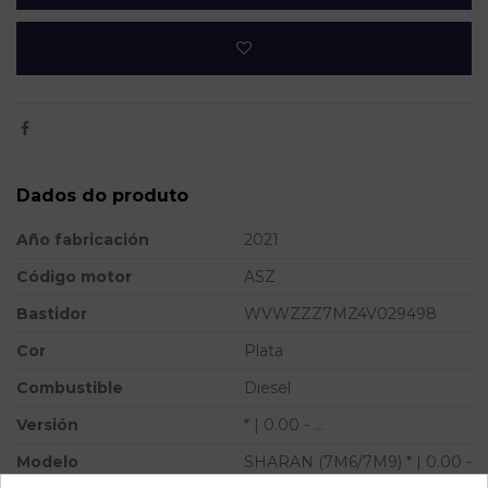
Dados do produto
Año fabricación
2021
Código motor
ASZ
Bastidor
WVWZZZ7MZ4V029498
Cor
Plata
Combustible
Diesel
Versión
* | 0.00 - ...
Modelo
SHARAN (7M6/7M9) * | 0.00 -
...