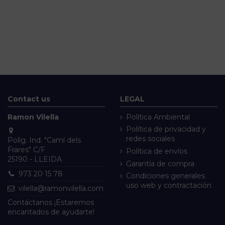
Contact us
LEGAL
Ramon Vilella
Política Ambiental
Política de privacidad y
redes sociales
Políg. Ind. "Camí dels
Frares" C/F
Política de envíos
25190 - LLEIDA
Garantía de compra
973 20 15 78
Condiciones generales
uso web y contractación
vilella@ramonvilella.com
Contáctanos ¡Estaremos
encantados de ayudarte!