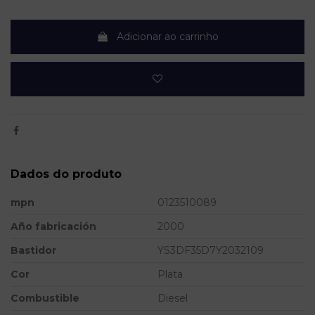
Adicionar ao carrinho
Dados do produto
mpn
0123510089
Año fabricación
2000
Bastidor
YS3DF35D7Y2032109
Cor
Plata
Combustible
Diesel