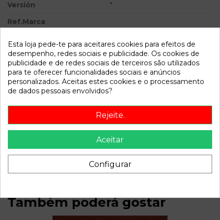
Versión
*
Ref.Marca
Ref.Equivalencia
Esta loja pede-te para aceitares cookies para efeitos de
desempenho, redes sociais e publicidade. Os cookies de
Modelo
9-3 BERLINA
publicidade e de redes sociais de terceiros são utilizados
para te oferecer funcionalidades sociais e anúncios
Referência
807117
personalizados. Aceitas estes cookies e o processamento
Disponível a partir de:
2022-04-06
de dados pessoais envolvidos?
Rejeite.
Descrição
Aceitar
Recambio de alternador para saab 9-3 berlina referencia
OEM IAM 0123510089 5246889 14V 70-120A
Configurar
Também poderá gostar