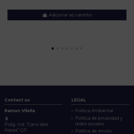
Adicionar ao carrinho
Contact us
LEGAL
Ramon Vilella
Política Ambiental
Política de privacidad y
redes sociales
Políg. Ind. "Camí dels
Frares" C/F
Política de envíos