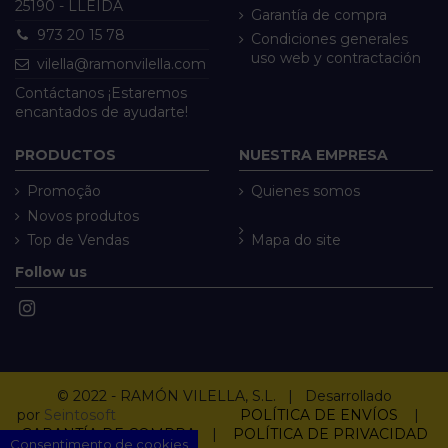
25190 - LLEIDA
Garantía de compra
973 20 15 78
Condiciones generales
uso web y contractación
vilella@ramonvilella.com
Contáctanos ¡Estaremos
encantados de ayudarte!
PRODUCTOS
NUESTRA EMPRESA
Promoção
Quienes somos
Novos produtos
Top de Vendas
Mapa do site
Follow us
© 2022 - RAMÓN VILELLA, S.L. | Desarrollado
por
Seintosoft
POLÍTICA DE ENVÍOS
|
GARANTÍA DE COMPRA
|
POLÍTICA DE PRIVACIDAD
Consentimento de cookies