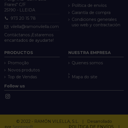
Frares" C/F
Política de envíos
25190 - LLEIDA
Garantía de compra
973 20 15 78
Condiciones generales
uso web y contractación
vilella@ramonvilella.com
Contáctanos ¡Estaremos
encantados de ayudarte!
PRODUCTOS
NUESTRA EMPRESA
Promoção
Quienes somos
Novos produtos
Top de Vendas
Mapa do site
Follow us
© 2022 - RAMÓN VILELLA, S.L. | Desarrollado
por
Seintosoft
POLÍTICA DE ENVÍOS
|