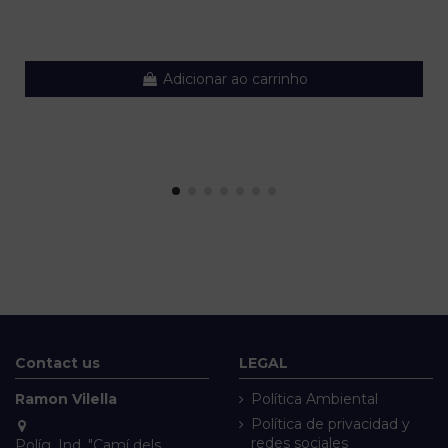
Adicionar ao carrinho
Contact us
LEGAL
Ramon Vilella
Política Ambiental
Política de privacidad y
redes sociales
Políg. Ind. "Camí dels