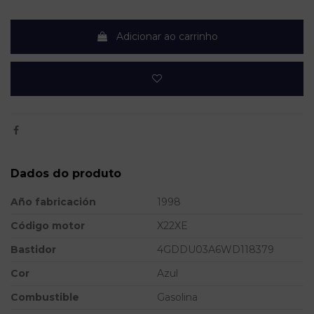
Adicionar ao carrinho
Dados do produto
Año fabricación
1998
Código motor
X22XE
Bastidor
4GDDU03A6WD118379
Cor
Azul
Combustible
Gasolina