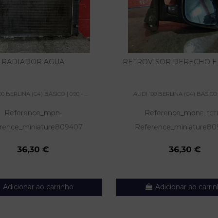
RADIADOR AGUA
RETROVISOR DERECHO E
0 BERLINA (C4) BÁSICO | 0.90 - ...
AUDI 100 BERLINA (C4) BÁSICO | 0
Reference_mpn
Reference_mpn
-
ELECT
rence_miniature
809407
Reference_miniature
80
36,30 €
36,30 €
Adicionar ao carrinho
Adicionar ao carri