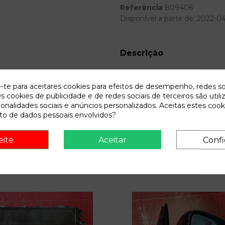
Referência
809406
Disponível a partir de:
2022-0
Descrição
Recambio de condensador radia
básico | 0.90 - ... referencia
e-te para aceitares cookies para efeitos de desempenho, redes so
s cookies de publicidade e de redes sociais de terceiros são utili
ionalidades sociais e anúncios personalizados. Aceitas estes cook
o de dados pessoais envolvidos?
eite.
Aceitar
Confi