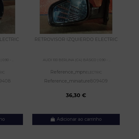
LECTRIC
RETROVISOR IZQUIERDO ELECTRIC
E
.90 - ...
AUDI 100 BERLINA (C4) BÁSICO | 0.90 - ...
Reference_mpn
RIC
ELECTRIC
9408
Reference_miniature
809409
36,30 €
nho
Adicionar ao carrinho