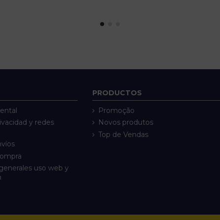
PRODUCTOS
ental
Promoção
rivacidad y redes
Novos produtos
Top de Vendas
nvíos
compra
generales uso web y
n