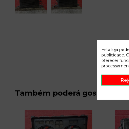
Esta loja ped
publicidade. O
oferecer func
processament
Rej
Também poderá gostar