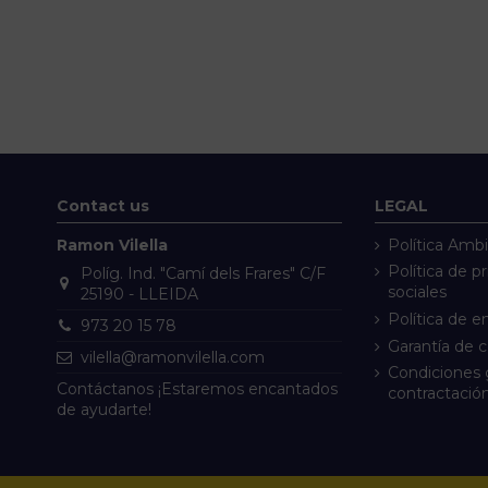
Contact us
LEGAL
Ramon Vilella
Política Ambi
Política de p
Políg. Ind. "Camí dels Frares" C/F
sociales
25190 - LLEIDA
Política de e
973 20 15 78
Garantía de 
vilella@ramonvilella.com
Condiciones 
Contáctanos ¡Estaremos encantados
contractació
de ayudarte!