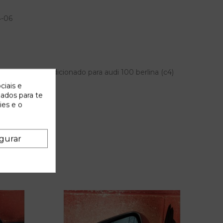
4-06
dor aire acondicionado para audi 100 berlina (c4)
 OEM IAM
ciais e
zados para te
ies e o
gurar