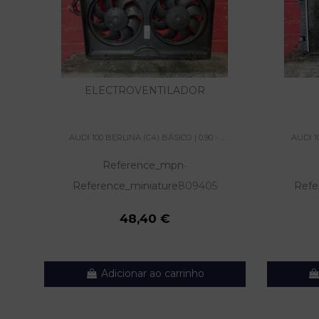
ELECTROVENTILADOR
AUDI 100 BERLINA (C4) BÁSICO | 0.90 - ...
AUDI 10
Reference_mpn
-
Reference_miniature
809405
Refe
48,40 €
Adicionar ao carrinho