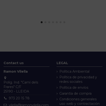
Contact us
LEGAL
Ramon Vilella
Política Ambiental
Política de privacidad y
redes sociales
Políg. Ind. "Camí dels
Frares" C/F
Política de envíos
25190 - LLEIDA
Garantía de compra
973 20 15 78
Condiciones generales
uso web y contractación
vilella@ramonvilella.com