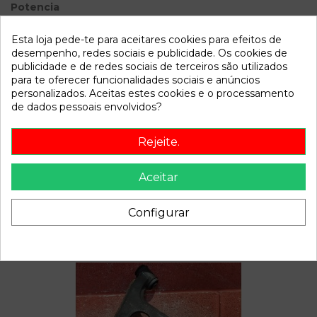
Potencia
Modelo
CLASE A (W168)
Esta loja pede-te para aceitares cookies para efeitos de
desempenho, redes sociais e publicidade. Os cookies de
Referência
810457
publicidade e de redes sociais de terceiros são utilizados
para te oferecer funcionalidades sociais e anúncios
Disponível a partir de:
2022-04-06
personalizados. Aceitas estes cookies e o processamento
de dados pessoais envolvidos?
Descrição
Rejeite.
Recambio de centralita esp para mercedes clase a (w168)
1.4 cat referencia OEM IAM 0265109425
Aceitar
Configurar
Também poderá gostar