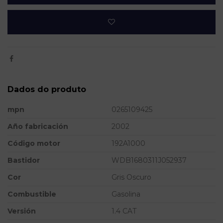
Dados do produto
mpn
0265109425
Año fabricación
2002
Código motor
192A1000
Bastidor
WDB1680311J052937
Cor
Gris Oscuro
Combustible
Gasolina
Versión
1.4 CAT