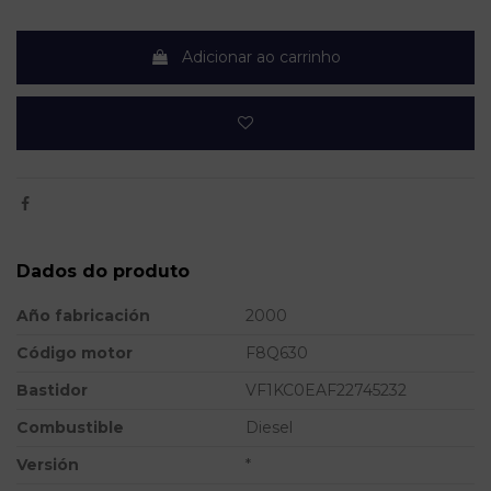
Adicionar ao carrinho
Dados do produto
Año fabricación
2000
Código motor
F8Q630
Bastidor
VF1KC0EAF22745232
Combustible
Diesel
Versión
*