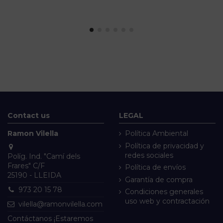
Contact us
LEGAL
Ramon Vilella
Política Ambiental
Política de privacidad y
redes sociales
Políg. Ind. "Camí dels
Frares" C/F
Política de envíos
25190 - LLEIDA
Garantía de compra
973 20 15 78
Condiciones generales
uso web y contractación
vilella@ramonvilella.com
Contáctanos ¡Estaremos