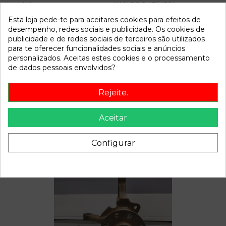
Modelo
KANGOO (F/KC0)
Esta loja pede-te para aceitares cookies para efeitos de
desempenho, redes sociais e publicidade. Os cookies de
Referência
810839
publicidade e de redes sociais de terceiros são utilizados
Disponível a partir de:
2022-04-06
para te oferecer funcionalidades sociais e anúncios
personalizados. Aceitas estes cookies e o processamento
de dados pessoais envolvidos?
Descrição
Rejeite.
Recambio de cerradura puerta corredera izquierda para
renault kangoo (f/kc0) referencia OEM IAM
Aceitar
Configurar
Também poderá gostar