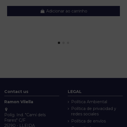
Adicionar ao carrinho
Contact us
LEGAL
Ramon Vilella
Política Ambiental
Política de privacidad y
redes sociales
Políg. Ind. "Camí dels
Frares" C/F
Política de envíos
25190 - LLEIDA