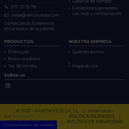
Garantía de compra
973 20 15 78
Condiciones generales
uso web y contractación
vilella@ramonvilella.com
Contáctanos ¡Estaremos
encantados de ayudarte!
PRODUCTOS
NUESTRA EMPRESA
Promoção
Quienes somos
Novos produtos
Top de Vendas
Mapa do site
Follow us
© 2022 - RAMÓN VILELLA, S.L. | Desarrollado
por
Seintosoft
POLÍTICA DE ENVÍOS
|
GARANTÍA DE COMPRA
|
POLÍTICA DE PRIVACIDAD
Consentimento de cookies