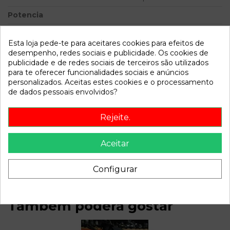
Potencia
Modelo
LYBRA BERLINA 1.9 JTD |
10.00 - 12.06
Esta loja pede-te para aceitares cookies para efeitos de
desempenho, redes sociais e publicidade. Os cookies de
publicidade e de redes sociais de terceiros são utilizados
Referência
113720
para te oferecer funcionalidades sociais e anúncios
Disponível a partir de:
2022-04-06
personalizados. Aceitas estes cookies e o processamento
de dados pessoais envolvidos?
Descrição
Rejeite.
Recambio de bomba direccion para lancia lybra berlina 1.9
Aceitar
jtd | 10.00 - 12.06 1.9 jtd | 10.00 - 12.06 referencia OEM IAM
0046534757
Configurar
Também poderá gostar