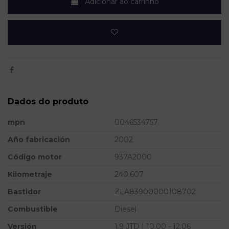
Adicionar ao carrinho
Dados do produto
mpn
0046534757
Año fabricación
2002
Código motor
937A2000
Kilometraje
240.607
Bastidor
ZLA83900000108702
Combustible
Diesel
Versión
1.9 JTD | 10.00 - 12.06